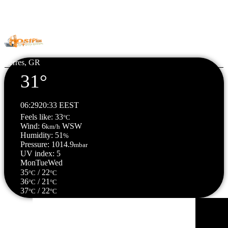
© Copyright 2026 All Rights Reserved. | Φιλοξενία & Κατασκευή
HostPlus LTD
Serres, GR
31°
06:29
20:33 EEST
Feels like: 33
°C
Wind: 6
WSW
km/h
Humidity: 51
%
Pressure: 1014.9
mbar
UV index: 5
Mon
Tue
Wed
35
/ 22
°C
°C
36
/ 21
°C
°C
37
/ 22
°C
°C
Σέρρες, GR
12:17,
09/08/2026