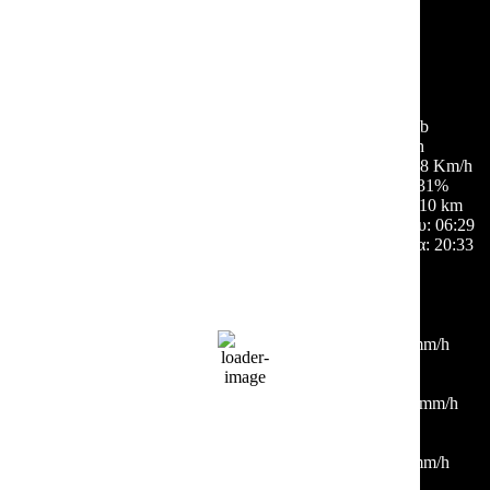
34
°C
σποραδικές νεφώσεις
46 %
1015 mb
5 Km/h
Ριπή ανέμου:
8 Km/h
Σύννεφα:
31%
Ορατότητα:
10 km
Ανατολή ηλίου:
06:29
Ηλιοβασίλεμα:
20:33
Hourly Forecast
15:00
34
°
/
35
°
°C
0 mm
0%
9 Km/h
39%
1014 mb
0 mm/h
18:00
35
°
/
35
°
°C
0 mm
0%
12 Km/h
36%
1014 mb
0 mm/h
21:00
31
°
/
31
°
°C
0 mm
0%
5 Km/h
43%
1014 mb
0 mm/h
00:00