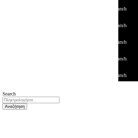
30
°
/
30
°
°C
0 mm
0%
5 Km/h
47%
1015 mb
0 mm/h
03:00
27
°
/
27
°
°C
0 mm
0%
3 Km/h
54%
1016 mb
0 mm/h
06:00
25
°
/
25
°
°C
0 mm
0%
5 Km/h
58%
1016 mb
0 mm/h
09:00
29
°
/
29
°
°C
0 mm
0%
2 Km/h
42%
1016 mb
0 mm/h
12:00
32
°
/
32
°
°C
0 mm
0%
3 Km/h
28%
1015 mb
0 mm/h
Search
Αναζήτηση