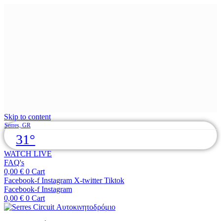
Skip to content
Serres, GR
31°
WATCH LIVE
FAQ's
0,00
€
0
Cart
Facebook-f
Instagram
X-twitter
Tiktok
Facebook-f
Instagram
0,00
€
0
Cart