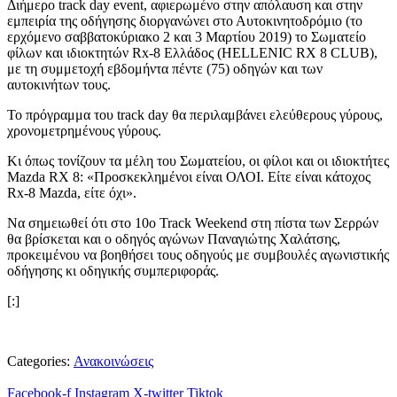
Διήμερο track day event, αφιερωμένο στην απόλαυση και στην
εμπειρία της οδήγησης διοργανώνει στο Αυτοκινητοδρόμιο (το
ερχόμενο σαββατοκύριακο 2 και 3 Μαρτίου 2019) το Σωματείο
φίλων και ιδιοκτητών Rx-8 Ελλάδος (HELLENIC RX 8 CLUB),
με τη συμμετοχή εβδομήντα πέντε (75) οδηγών και των
αυτοκινήτων τους.
Το πρόγραμμα του track day θα περιλαμβάνει ελεύθερους γύρους,
χρονομετρημένους γύρους.
Κι όπως τονίζουν τα μέλη του Σωματείου, οι φίλοι και οι ιδιοκτήτες
Mazda RX 8: «Προσκεκλημένοι είναι ΟΛΟΙ. Είτε είναι κάτοχος
Rx-8 Mazda, είτε όχι».
Να σημειωθεί ότι στο 10ο Track Weekend στη πίστα των Σερρών
θα βρίσκεται και ο οδηγός αγώνων Παναγιώτης Χαλάτσης,
προκειμένου να βοηθήσει τους οδηγούς με συμβουλές αγωνιστικής
οδήγησης κι οδηγικής συμπεριφοράς.
[:]
Categories:
Ανακοινώσεις
Facebook-f
Instagram
X-twitter
Tiktok