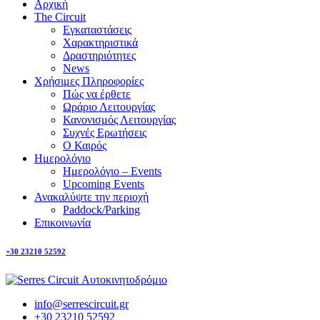
Αρχική
The Circuit
Εγκαταστάσεις
Χαρακτηριστικά
Δραστηριότητες
News
Χρήσιμες Πληροφορίες
Πώς να έρθετε
Ωράριο Λειτουργίας
Κανονισμός Λειτουργίας
Συχνές Ερωτήσεις
Ο Καιρός
Ημερολόγιο
Ημερολόγιο – Events
Upcoming Events
Ανακαλύψτε την περιοχή
Paddock/Parking
Επικοινωνία
+30 23210 52592
info@serrescircuit.gr
+30 23210 52592