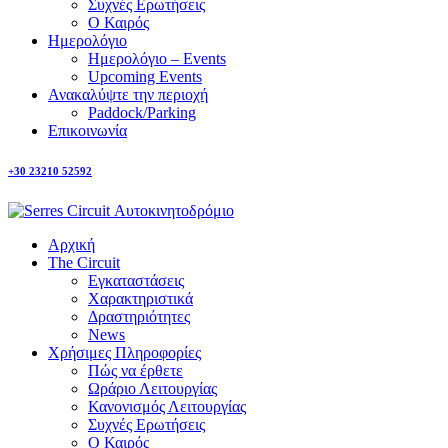
Συχνές Ερωτήσεις
Ο Καιρός
Ημερολόγιο
Ημερολόγιο – Events
Upcoming Events
Ανακαλύψτε την περιοχή
Paddock/Parking
Επικοινωνία
+30 23210 52592
Αρχική
The Circuit
Εγκαταστάσεις
Χαρακτηριστικά
Δραστηριότητες
News
Χρήσιμες Πληροφορίες
Πώς να έρθετε
Ωράριο Λειτουργίας
Κανονισμός Λειτουργίας
Συχνές Ερωτήσεις
Ο Καιρός