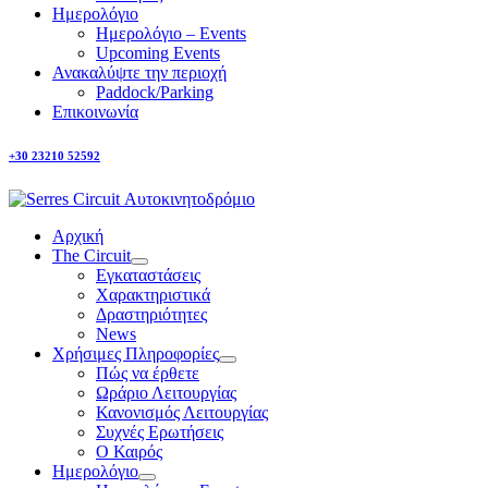
Ημερολόγιο
Ημερολόγιο – Events
Upcoming Events
Ανακαλύψτε την περιοχή
Paddock/Parking
Επικοινωνία
+30 23210 52592
Αρχική
The Circuit
Εγκαταστάσεις
Χαρακτηριστικά
Δραστηριότητες
News
Χρήσιμες Πληροφορίες
Πώς να έρθετε
Ωράριο Λειτουργίας
Κανονισμός Λειτουργίας
Συχνές Ερωτήσεις
Ο Καιρός
Ημερολόγιο