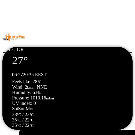
© Copyright 2026 All Rights Reserved. | Φιλοξενία & Κατασκευή
HostPlus LTD
Serres, GR
27°
06:27
20:35 EEST
Feels like: 28
°C
Wind: 2
NNE
km/h
Humidity: 63
%
Pressure: 1010.16
mbar
UV index: 0
Sat
Sun
Mon
38
/ 23
°C
°C
35
/ 22
°C
°C
35
/ 22
°C
°C