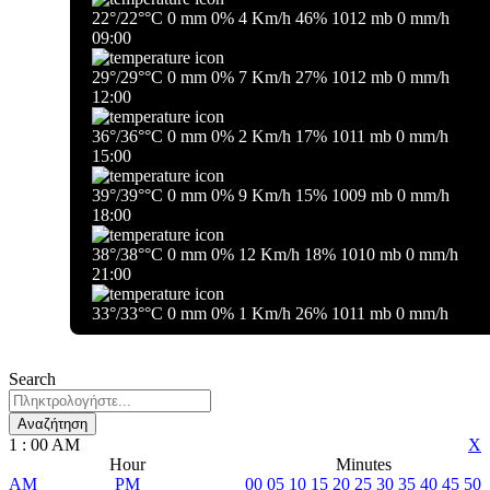
22
°
/
22
°
°C
0 mm
0%
4 Km/h
46%
1012 mb
0 mm/h
09:00
29
°
/
29
°
°C
0 mm
0%
7 Km/h
27%
1012 mb
0 mm/h
12:00
36
°
/
36
°
°C
0 mm
0%
2 Km/h
17%
1011 mb
0 mm/h
15:00
39
°
/
39
°
°C
0 mm
0%
9 Km/h
15%
1009 mb
0 mm/h
18:00
38
°
/
38
°
°C
0 mm
0%
12 Km/h
18%
1010 mb
0 mm/h
21:00
33
°
/
33
°
°C
0 mm
0%
1 Km/h
26%
1011 mb
0 mm/h
Search
Αναζήτηση
1
:
00
AM
X
Hour
Minutes
AM
PM
00
05
10
15
20
25
30
35
40
45
50