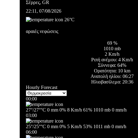
Σέρρες, GR
22:11,
07/08/2026
26
°C
αραιές νεφώσεις
69 %
1010 mb
2 Km/h
Ριπή ανέμου:
4 Km/h
Σύννεφα:
64%
Ορατότητα:
10 km
Ανατολή ηλίου:
06:27
Ηλιοβασίλεμα:
20:36
Hourly Forecast
00:00
27
°
/
27
°
°C
0 mm
0%
8 Km/h
61%
1010 mb
0 mm/h
03:00
25
°
/
25
°
°C
0 mm
0%
5 Km/h
53%
1011 mb
0 mm/h
06:00