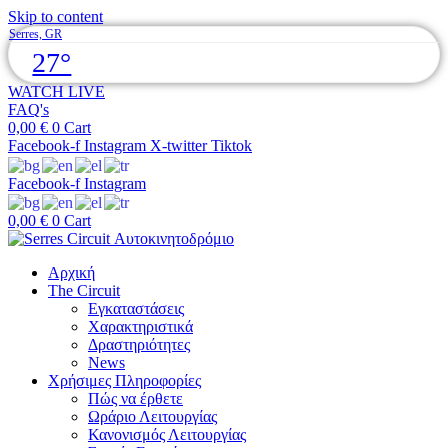
Skip to content
Serres, GR
27°
WATCH LIVE
FAQ's
0,00
€
0
Cart
Facebook-f
Instagram
X-twitter
Tiktok
Facebook-f
Instagram
0,00
€
0
Cart
Αρχική
The Circuit
Εγκαταστάσεις
Χαρακτηριστικά
Δραστηριότητες
News
Χρήσιμες Πληροφορίες
Πώς να έρθετε
Ωράριο Λειτουργίας
Κανονισμός Λειτουργίας