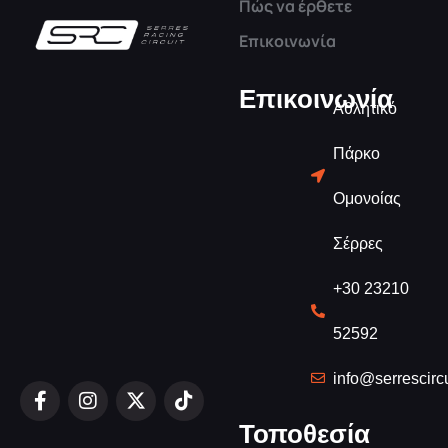
Πώς να έρθετε
Επικοινωνία
Επικοινωνία
Αθλητικό
Πάρκο
Ομονοίας
Σέρρες
+30 23210
52592
info@serrescircu
Τοποθεσία