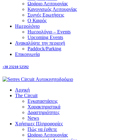
Ωράριο Λειτουργίας
Κανονισμός Λειτουργίας
Συχνές Ερωτήσεις
Ο Καιρός
Ημερολόγιο
Ημερολόγιο – Events
Upcoming Events
Ανακαλύψτε την περιοχή
Paddock/Parking
Επικοινωνία
+30 23210 52592
Αρχική
The Circuit
Εγκαταστάσεις
Χαρακτηριστικά
Δραστηριότητες
News
Χρήσιμες Πληροφορίες
Πώς να έρθετε
Ωράριο Λειτουργίας