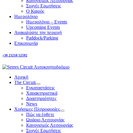
Κανονισμός Λειτουργίας
Συχνές Ερωτήσεις
Ο Καιρός
Ημερολόγιο
Ημερολόγιο – Events
Upcoming Events
Ανακαλύψτε την περιοχή
Paddock/Parking
Επικοινωνία
+30 23210 52592
Αρχική
The Circuit
Εγκαταστάσεις
Χαρακτηριστικά
Δραστηριότητες
News
Χρήσιμες Πληροφορίες
Πώς να έρθετε
Ωράριο Λειτουργίας
Κανονισμός Λειτουργίας
Συχνές Ερωτήσεις