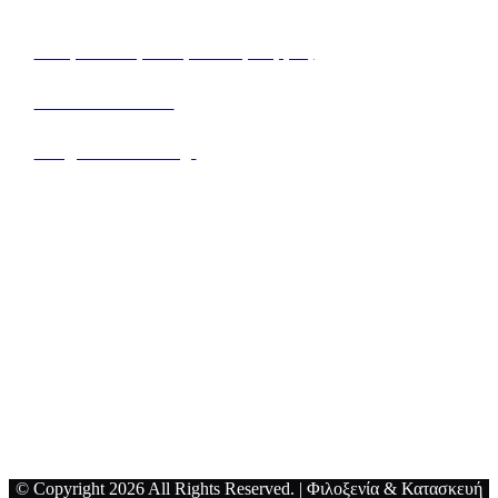
Αθλητικό Πάρκο Ομονοίας Σέρρες
+30 23210 52592
info@serrescircuit.gr
Τοποθεσία
© Copyright 2026 All Rights Reserved. | Φιλοξενία & Κατασκευή