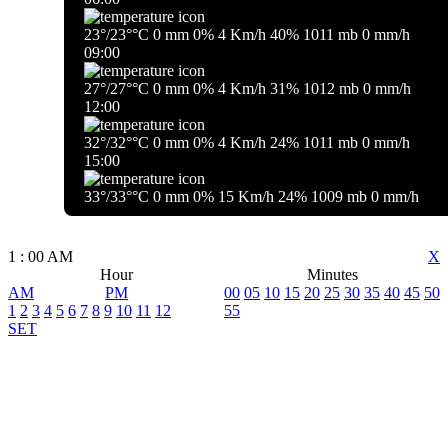
23
°
/
23
°
°C
0 mm
0%
4 Km/h
40%
1011 mb
0 mm/h
09:00
27
°
/
27
°
°C
0 mm
0%
4 Km/h
31%
1012 mb
0 mm/h
12:00
32
°
/
32
°
°C
0 mm
0%
4 Km/h
24%
1011 mb
0 mm/h
15:00
33
°
/
33
°
°C
0 mm
0%
15 Km/h
24%
1009 mb
0 mm/h
1
:
00
AM
X
Hour
Minutes
AM
PM
00
05
10
15
20
25
30
35
40
45
50
1
2
3
4
5
6
7
8
9
10
11
12
55
SET