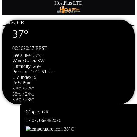
HostPlus LTD
Serres, GR
37°
06:26
20:37 EEST
Feels like: 37
°C
Wind: 8
SW
km/h
Humidity: 26
%
Pressure: 1011.51
mbar
UV index: 5
Fri
Sat
Sun
37
/ 22
°C
°C
38
/ 24
°C
°C
35
/ 23
°C
°C
Σέρρες, GR
17:07,
06/08/2026
38
°C