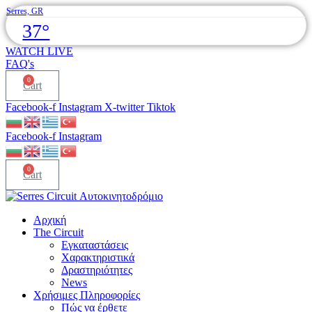
Skip
Serres, GR
to
37°
content
WATCH LIVE
FAQ's
0
Cart
Facebook-f
Instagram
X-twitter
Tiktok
Facebook-f
Instagram
0
Cart
Αρχική
The Circuit
Εγκαταστάσεις
Χαρακτηριστικά
Δραστηριότητες
News
Χρήσιμες Πληροφορίες
Πώς να έρθετε