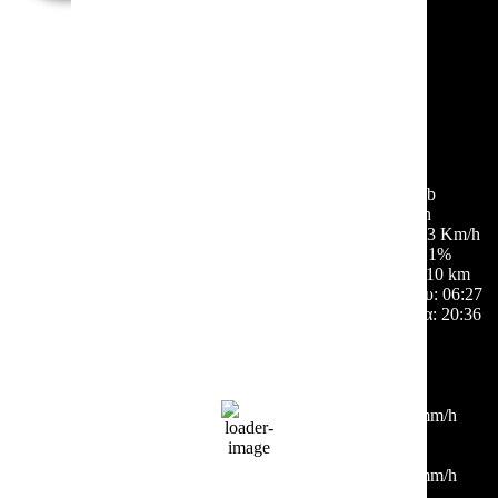
Σέρρες, GR
08:36,
07/08/2026
28
°C
αίθριος καιρός
48 %
1012 mb
1 Km/h
Ριπή ανέμου:
3 Km/h
Σύννεφα:
1%
Ορατότητα:
10 km
Ανατολή ηλίου:
06:27
Ηλιοβασίλεμα:
20:36
Hourly Forecast
09:00
28
°
/
28
°
°C
0 mm
0%
1 Km/h
48%
1012 mb
0 mm/h
12:00
30
°
/
32
°
°C
0 mm
0%
8 Km/h
42%
1012 mb
0 mm/h
15:00