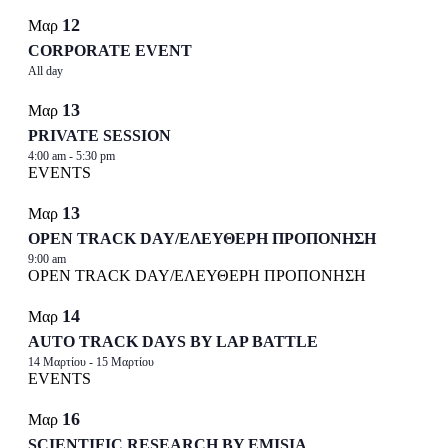
in
12
Photo
Μαρ
CORPORATE EVENT
View
All day
13
Μαρ
PRIVATE SESSION
4:00 am
-
5:30 pm
EVENTS
13
Μαρ
OPEN TRACK DAY/ΕΛΕΥΘΕΡΗ ΠΡΟΠΟΝΗΣΗ
9:00 am
OPEN TRACK DAY/ΕΛΕΥΘΕΡΗ ΠΡΟΠΟΝΗΣΗ
14
Μαρ
AUTO TRACK DAYS BY LAP BATTLE
14 Μαρτίου
-
15 Μαρτίου
EVENTS
16
Μαρ
SCIENTIFIC RESEARCH BY EMISIA