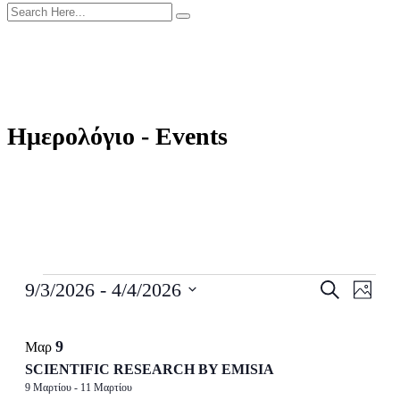
Ημερολόγιο - Events
Events
Events
Even
9/3/2026
 - 
4/4/2026
Search
Εικόνες
View
Search
Select
Navig
List
date.
and
9
Μαρ
of
Views
SCIENTIFIC RESEARCH BY EMISIA
events
Navigati
9 Μαρτίου
-
11 Μαρτίου