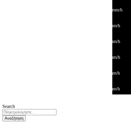
32
°
/
34
°
°C
0 mm
0%
19 Km/h
32%
1010 mb
0 mm/h
18:00
34
°
/
34
°
°C
0 mm
0%
4 Km/h
25%
1009 mb
0 mm/h
21:00
29
°
/
29
°
°C
0 mm
0%
8 Km/h
34%
1009 mb
0 mm/h
00:00
29
°
/
29
°
°C
0 mm
0%
8 Km/h
42%
1010 mb
0 mm/h
03:00
28
°
/
28
°
°C
0 mm
0%
4 Km/h
47%
1011 mb
0 mm/h
06:00
27
°
/
27
°
°C
0 mm
0%
6 Km/h
45%
1011 mb
0 mm/h
Search
Αναζήτηση