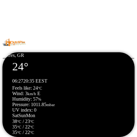
© Copyright 2026 All Rights Reserved. | Φιλοξενία & Κατασκευή
HostPlus LTD
Serres, GR
24°
06:27
20:35 EEST
Feels like: 24
°C
Wind: 3
E
km/h
Humidity: 57
%
Pressure: 1011.85
mbar
UV index: 0
Sat
Sun
Mon
38
/ 23
°C
°C
35
/ 22
°C
°C
35
/ 22
°C
°C