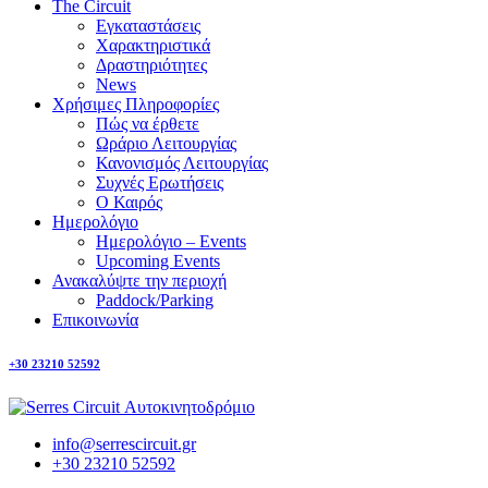
The Circuit
Εγκαταστάσεις
Χαρακτηριστικά
Δραστηριότητες
News
Χρήσιμες Πληροφορίες
Πώς να έρθετε
Ωράριο Λειτουργίας
Κανονισμός Λειτουργίας
Συχνές Ερωτήσεις
Ο Καιρός
Ημερολόγιο
Ημερολόγιο – Events
Upcoming Events
Ανακαλύψτε την περιοχή
Paddock/Parking
Επικοινωνία
+30 23210 52592
info@serrescircuit.gr
+30 23210 52592