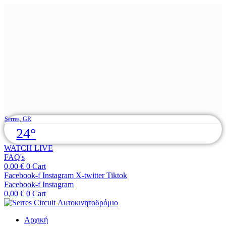
Skip
Serres, GR
to
24°
content
WATCH LIVE
FAQ's
0,00
€
0
Cart
Facebook-f
Instagram
X-twitter
Tiktok
Facebook-f
Instagram
0,00
€
0
Cart
Αρχική