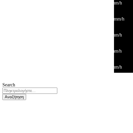
29
°
/
29
°
°C
0 mm
0%
4 Km/h
36%
1009 mb
0 mm/h
00:00
26
°
/
26
°
°C
0 mm
0%
10 Km/h
43%
1010 mb
0 mm/h
03:00
26
°
/
26
°
°C
0 mm
0%
4 Km/h
47%
1010 mb
0 mm/h
06:00
27
°
/
27
°
°C
0 mm
0%
6 Km/h
45%
1011 mb
0 mm/h
09:00
31
°
/
31
°
°C
0 mm
0%
6 Km/h
29%
1012 mb
0 mm/h
Search
Αναζήτηση