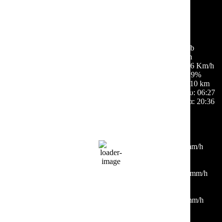
30
°C
αίθριος καιρός
48 %
1012 mb
3 Km/h
Ριπή ανέμου:
6 Km/h
Σύννεφα:
9%
Ορατότητα:
10 km
Ανατολή ηλίου:
06:27
Ηλιοβασίλεμα:
20:36
Hourly Forecast
12:00
30
°
/
33
°
°C
0 mm
0%
3 Km/h
48%
1011 mb
0 mm/h
15:00
32
°
/
35
°
°C
0 mm
0%
21 Km/h
40%
1010 mb
0 mm/h
18:00
34
°
/
35
°
°C
0 mm
0%
9 Km/h
31%
1010 mb
0 mm/h
21:00