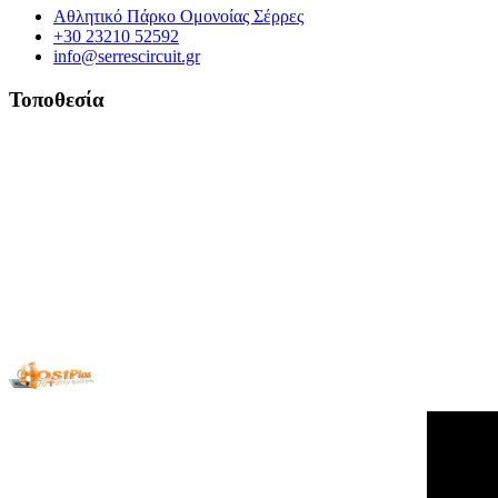
Αθλητικό Πάρκο Ομονοίας Σέρρες
+30 23210 52592
info@serrescircuit.gr
Τοποθεσία
© Copyright 2026 All Rights Reserved. | Φιλοξενία & Κατασκευή
HostPlus LTD
Σέρρες, GR
11:20,
07/08/2026