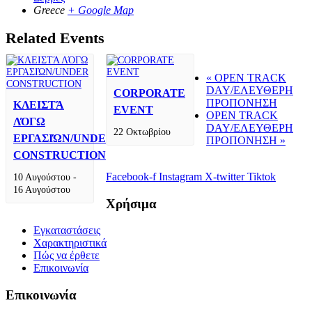
Greece
+ Google Map
Related Events
«
OPEN TRACK
DAY/ΕΛΕΥΘΕΡΗ
CORPORATE
ΠΡΟΠΟΝΗΣΗ
ΚΛΕΙΣΤΆ
EVENT
OPEN TRACK
ΛΌΓΩ
DAY/ΕΛΕΥΘΕΡΗ
22 Οκτωβρίου
ΕΡΓΑΣΙΏΝ/UNDER
ΠΡΟΠΟΝΗΣΗ
»
CONSTRUCTION
Facebook-f
Instagram
X-twitter
Tiktok
10 Αυγούστου
-
16 Αυγούστου
Χρήσιμα
Εγκαταστάσεις
Χαρακτηριστικά
Πώς να έρθετε
Επικοινωνία
Επικοινωνία