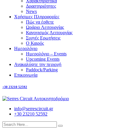
Χαρακτηριστικά
Δραστηριότητες
News
Χρήσιμες Πληροφορίες
Πώς να έρθετε
Ωράριο Λειτουργίας
Κανονισμός Λειτουργίας
Συχνές Ερωτήσεις
Ο Καιρός
Ημερολόγιο
Ημερολόγιο – Events
Upcoming Events
Ανακαλύψτε την περιοχή
Paddock/Parking
Επικοινωνία
+30 23210 52592
info@serrescircuit.gr
+30 23210 52592