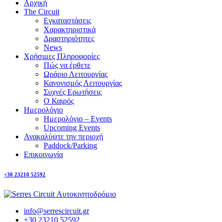
Αρχική
The Circuit
Εγκαταστάσεις
Χαρακτηριστικά
Δραστηριότητες
News
Χρήσιμες Πληροφορίες
Πώς να έρθετε
Ωράριο Λειτουργίας
Κανονισμός Λειτουργίας
Συχνές Ερωτήσεις
Ο Καιρός
Ημερολόγιο
Ημερολόγιο – Events
Upcoming Events
Ανακαλύψτε την περιοχή
Paddock/Parking
Επικοινωνία
+30 23210 52592
info@serrescircuit.gr
+30 23210 52592