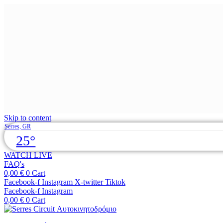
Skip to content
Serres, GR
25°
WATCH LIVE
FAQ's
0,00
€
0
Cart
Facebook-f
Instagram
X-twitter
Tiktok
Facebook-f
Instagram
0,00
€
0
Cart