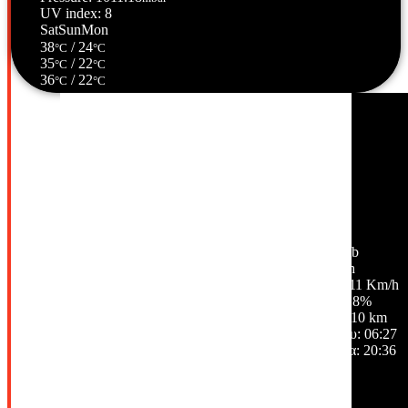
UV index: 8
Sat
Sun
Mon
38
/ 24
°C
°C
35
/ 22
°C
°C
36
/ 22
°C
°C
Σέρρες, GR
13:48,
07/08/2026
35
°C
αίθριος καιρός
32 %
1009 mb
3 Km/h
Ριπή ανέμου:
11 Km/h
Σύννεφα:
8%
Ορατότητα:
10 km
Ανατολή ηλίου:
06:27
Ηλιοβασίλεμα:
20:36
Hourly Forecast
15:00