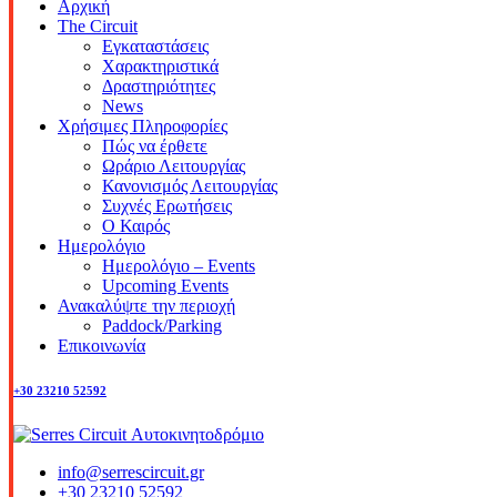
Αρχική
The Circuit
Εγκαταστάσεις
Χαρακτηριστικά
Δραστηριότητες
News
Χρήσιμες Πληροφορίες
Πώς να έρθετε
Ωράριο Λειτουργίας
Κανονισμός Λειτουργίας
Συχνές Ερωτήσεις
Ο Καιρός
Ημερολόγιο
Ημερολόγιο – Events
Upcoming Events
Ανακαλύψτε την περιοχή
Paddock/Parking
Επικοινωνία
+30 23210 52592
info@serrescircuit.gr
+30 23210 52592