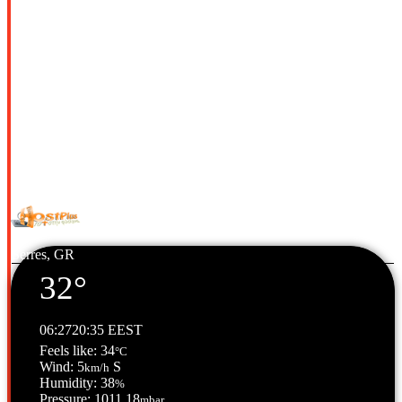
© Copyright 2026 All Rights Reserved. | Φιλοξενία & Κατασκευή
HostPlus LTD
Serres, GR
32°
06:27
20:35 EEST
Feels like: 34
°C
Wind: 5
S
km/h
Humidity: 38
%
Pressure: 1011.18
mbar