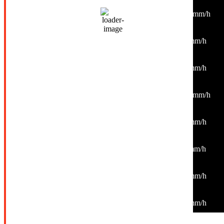
35
°
/
35
°
°C
0 mm
0%
21 Km/h
28%
1009 mb
0 mm/h
18:00
35
°
/
35
°
°C
0 mm
0%
9 Km/h
27%
1009 mb
0 mm/h
21:00
29
°
/
31
°
°C
0 mm
0%
4 Km/h
34%
1009 mb
0 mm/h
00:00
26
°
/
26
°
°C
0 mm
0%
10 Km/h
43%
1010 mb
0 mm/h
03:00
26
°
/
26
°
°C
0 mm
0%
4 Km/h
47%
1010 mb
0 mm/h
06:00
27
°
/
27
°
°C
0 mm
0%
6 Km/h
45%
1011 mb
0 mm/h
09:00
31
°
/
31
°
°C
0 mm
0%
6 Km/h
29%
1012 mb
0 mm/h
12:00
38
°
/
38
°
°C
0 mm
0%
5 Km/h
18%
1010 mb
0 mm/h