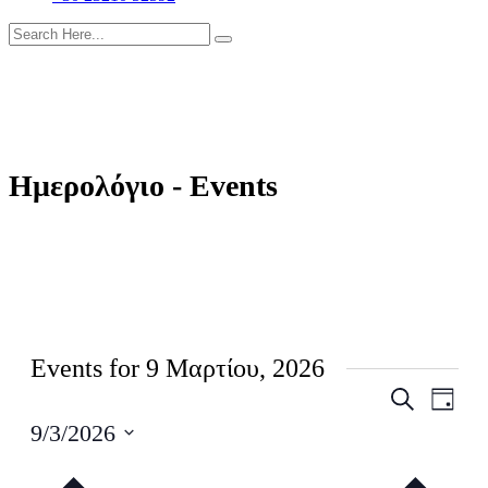
Ημερολόγιο - Events
Events for 9 Μαρτίου, 2026
Events
Even
Search
Ημέρα
View
Search
9/3/2026
Navig
and
Select
date.
Views