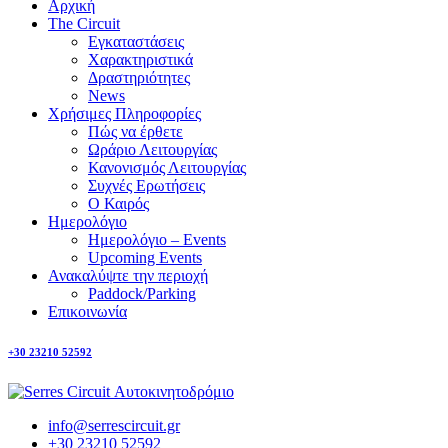
Αρχική
The Circuit
Εγκαταστάσεις
Χαρακτηριστικά
Δραστηριότητες
News
Χρήσιμες Πληροφορίες
Πώς να έρθετε
Ωράριο Λειτουργίας
Κανονισμός Λειτουργίας
Συχνές Ερωτήσεις
Ο Καιρός
Ημερολόγιο
Ημερολόγιο – Events
Upcoming Events
Ανακαλύψτε την περιοχή
Paddock/Parking
Επικοινωνία
+30 23210 52592
info@serrescircuit.gr
+30 23210 52592