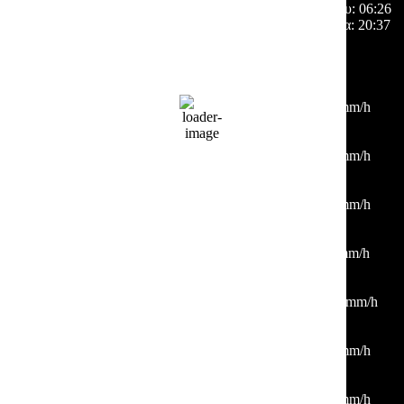
Ανατολή ηλίου:
06:26
Ηλιοβασίλεμα:
20:37
Hourly Forecast
06:00
21
°
/
24
°
°C
0 mm
0%
4 Km/h
74%
1014 mb
0 mm/h
09:00
23
°
/
28
°
°C
0 mm
0%
3 Km/h
61%
1014 mb
0 mm/h
12:00
29
°
/
33
°
°C
0 mm
0%
3 Km/h
38%
1014 mb
0 mm/h
15:00
36
°
/
36
°
°C
0 mm
0%
6 Km/h
16%
1011 mb
0 mm/h
18:00
35
°
/
35
°
°C
0 mm
0%
16 Km/h
20%
1010 mb
0 mm/h
21:00
31
°
/
31
°
°C
0 mm
0%
2 Km/h
27%
1010 mb
0 mm/h
00:00
29
°
/
29
°
°C
0 mm
0%
4 Km/h
36%
1012 mb
0 mm/h