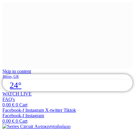
Skip to content
Serres, GR
24°
WATCH LIVE
FAQ's
0,00
€
0
Cart
Facebook-f
Instagram
X-twitter
Tiktok
Facebook-f
Instagram
0,00
€
0
Cart