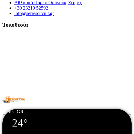
Αθλητικό Πάρκο Ομονοίας Σέρρες
+30 23210 52592
info@serrescircuit.gr
Τοποθεσία
© Copyright 2026 All Rights Reserved. | Φιλοξενία & Κατασκευή
HostPlus LTD
Serres, GR
24°