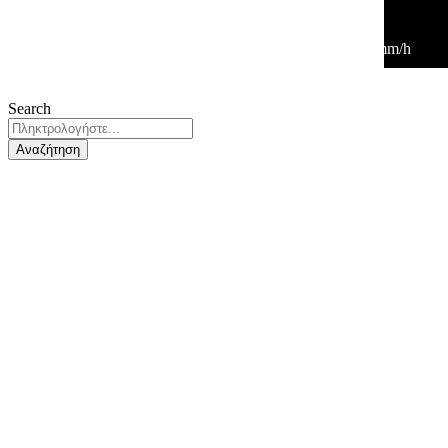
03:00
29
°
/
29
°
°C
0 mm
0%
4 Km/h
39%
1012 mb
0 mm/h
Search
Αναζήτηση