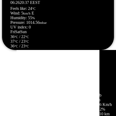
06:26
20:37 EEST
Feels like: 24
°C
Wind: 5
E
km/h
Humidity: 55
%
Pressure: 1014.56
mbar
UV index: 0
Fri
Sat
Sun
36
/ 22
°C
°C
37
/ 23
°C
°C
36
/ 23
°C
°C
Σέρρες, GR
05:51,
06/08/2026
21
°C
αίθριος καιρός
72 %
1014 mb
4 Km/h
Ριπή ανέμου:
6 Km/h
Σύννεφα:
2%
Ορατότητα:
10 km