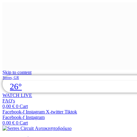
Skip to content
Serres, GR
26°
WATCH LIVE
FAQ's
0,00
€
0
Cart
Facebook-f
Instagram
X-twitter
Tiktok
Facebook-f
Instagram
0,00
€
0
Cart