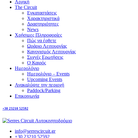
Αρχική
The Circuit
Εγκαταστάσεις
Χαρακτηριστικά
Δραστηριότητες
News
Χρήσιμες Πληροφορίες
Πώς να έρθετε
Ωράριο Λειτουργίας
Κανονισμός Λειτουργίας
Συχνές Ερωτήσεις
Ο Καιρός
Ημερολόγιο
Ημερολόγιο – Events
Upcoming Events
Ανακαλύψτε την περιοχή
Paddock/Parking
Επικοινωνία
+30 23210 52592
info@serrescircuit.gr
+30 23210 52592