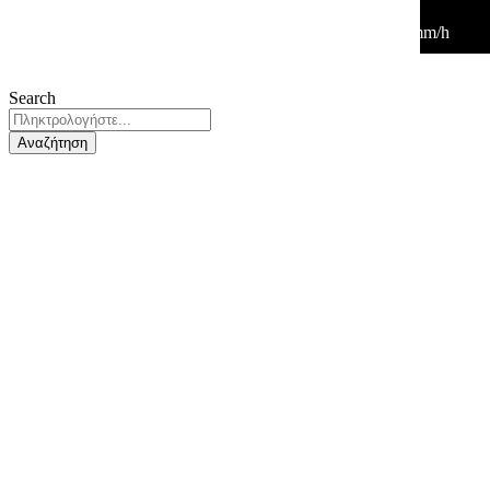
30
°
/
30
°
°C
0 mm
0%
5 Km/h
33%
1009 mb
0 mm/h
Search
Αναζήτηση