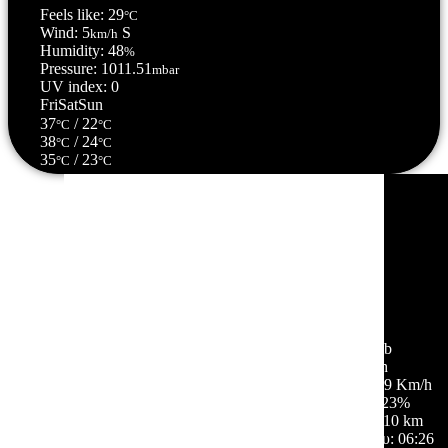
Feels like: 29
°C
Wind: 5
S
km/h
Humidity: 48
%
Pressure: 1011.51
mbar
UV index: 0
Fri
Sat
Sun
37
/ 22
°C
°C
38
/ 24
°C
°C
35
/ 23
°C
°C
Σέρρες, GR
21:40,
06/08/2026
28
°C
ελαφρές νεφώσεις
53 %
1011 mb
7 Km/h
Ριπή ανέμου:
9 Km/h
Σύννεφα:
23%
Ορατότητα:
10 km
Ανατολή ηλίου:
06:26