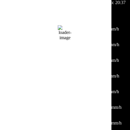
Ηλιοβασίλεμα:
20:37
Hourly Forecast
00:00
28
°
/
29
°
°C
0 mm
0%
5 Km/h
47%
1011 mb
0 mm/h
03:00
27
°
/
27
°
°C
0 mm
0%
3 Km/h
43%
1012 mb
0 mm/h
06:00
23
°
/
23
°
°C
0 mm
0%
4 Km/h
40%
1011 mb
0 mm/h
09:00
27
°
/
27
°
°C
0 mm
0%
4 Km/h
31%
1012 mb
0 mm/h
12:00
32
°
/
32
°
°C
0 mm
0%
4 Km/h
24%
1011 mb
0 mm/h
15:00
33
°
/
33
°
°C
0 mm
0%
15 Km/h
24%
1009 mb
0 mm/h
18:00
36
°
/
36
°
°C
0 mm
0%
14 Km/h
19%
1008 mb
0 mm/h
21:00