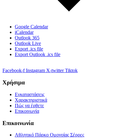
Google Calendar
iCalendar
Outlook 365
Outlook Live
Export .ics file
Export Outlook .ics file
Facebook-f
Instagram
X-twitter
Tiktok
Χρήσιμα
Εγκαταστάσεις
Χαρακτηριστικά
Πώς να έρθετε
Επικοινωνία
Επικοινωνία
Αθλητικό Πάρκο Ομονοίας Σέρρες