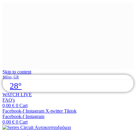
Skip to content
Serres, GR
28°
WATCH LIVE
FAQ's
0,00
€
0
Cart
Facebook-f
Instagram
X-twitter
Tiktok
Facebook-f
Instagram
0,00
€
0
Cart