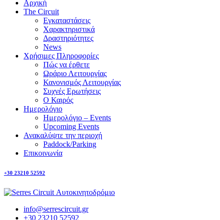
Αρχική
The Circuit
Εγκαταστάσεις
Χαρακτηριστικά
Δραστηριότητες
News
Χρήσιμες Πληροφορίες
Πώς να έρθετε
Ωράριο Λειτουργίας
Κανονισμός Λειτουργίας
Συχνές Ερωτήσεις
Ο Καιρός
Ημερολόγιο
Ημερολόγιο – Events
Upcoming Events
Ανακαλύψτε την περιοχή
Paddock/Parking
Επικοινωνία
+30 23210 52592
info@serrescircuit.gr
+30 23210 52592