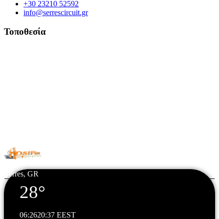
+30 23210 52592
info@serrescircuit.gr
Τοποθεσία
© Copyright 2026 All Rights Reserved. | Φιλοξενία & Κατασκευή
HostPlus LTD
Serres, GR
28°
06:26
20:37 EEST