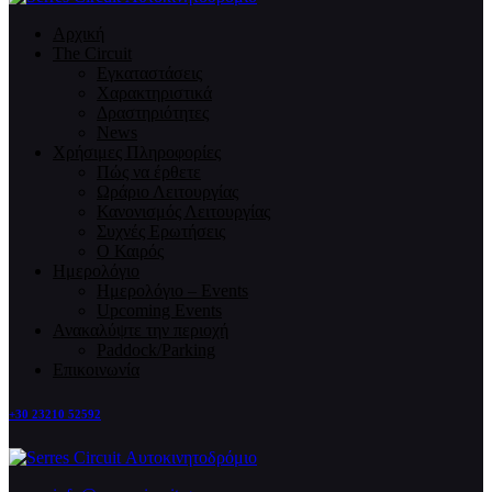
Αρχική
The Circuit
Εγκαταστάσεις
Χαρακτηριστικά
Δραστηριότητες
News
Χρήσιμες Πληροφορίες
Πώς να έρθετε
Ωράριο Λειτουργίας
Κανονισμός Λειτουργίας
Συχνές Ερωτήσεις
Ο Καιρός
Ημερολόγιο
Ημερολόγιο – Events
Upcoming Events
Ανακαλύψτε την περιοχή
Paddock/Parking
Επικοινωνία
+30 23210 52592