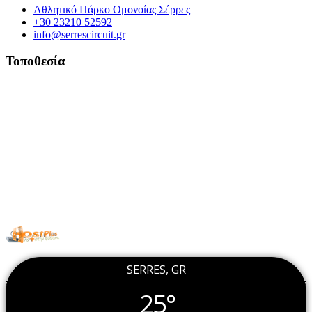
Αθλητικό Πάρκο Ομονοίας Σέρρες
+30 23210 52592
info@serrescircuit.gr
Τοποθεσία
© Copyright 2026 All Rights Reserved. | Φιλοξενία & Κατασκευή
HostPlus LTD
SERRES, GR
25°