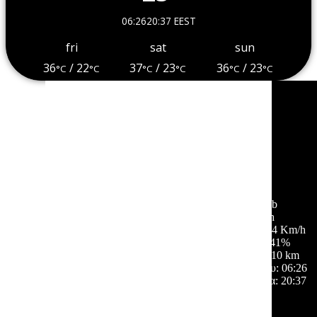
06:26
20:37 EEST
fri
sat
sun
36
/ 22
37
/ 23
36
/ 23
°C
°C
°C
°C
°C
°C
Σέρρες, GR
03:17,
06/08/2026
25
°C
σποραδικές νεφώσεις
53 %
1015 mb
3 Km/h
Ριπή ανέμου:
4 Km/h
Σύννεφα:
41%
Ορατότητα:
10 km
Ανατολή ηλίου:
06:26
Ηλιοβασίλεμα:
20:37
Hourly Forecast