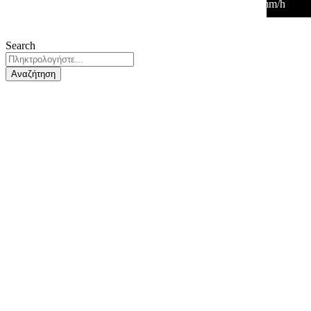
28
°
/
28
°
°C
0 mm
0%
4 Km/h
40%
1012 mb
0 mm/h
Search
Αναζήτηση