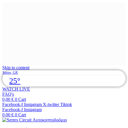
Skip to content
Serres, GR
25°
WATCH LIVE
FAQ's
0,00
€
0
Cart
Facebook-f
Instagram
X-twitter
Tiktok
Facebook-f
Instagram
0,00
€
0
Cart