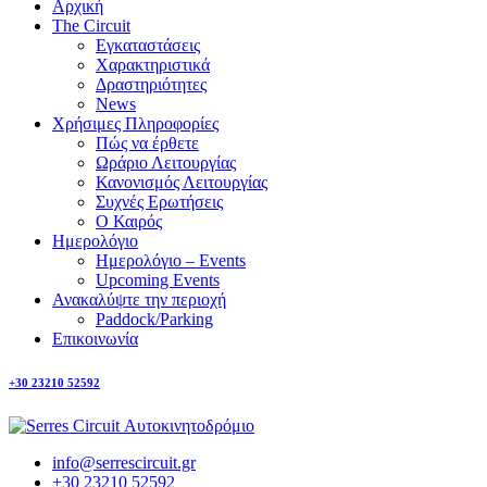
Αρχική
The Circuit
Εγκαταστάσεις
Χαρακτηριστικά
Δραστηριότητες
News
Χρήσιμες Πληροφορίες
Πώς να έρθετε
Ωράριο Λειτουργίας
Κανονισμός Λειτουργίας
Συχνές Ερωτήσεις
Ο Καιρός
Ημερολόγιο
Ημερολόγιο – Events
Upcoming Events
Ανακαλύψτε την περιοχή
Paddock/Parking
Επικοινωνία
+30 23210 52592
info@serrescircuit.gr
+30 23210 52592