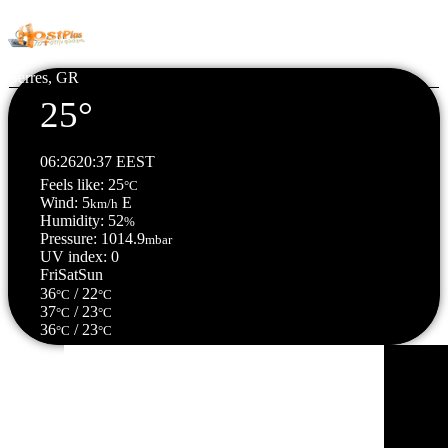
HostPlus LTD
Serres, GR
25°
06:26
20:37 EEST
Feels like: 25
°C
Wind: 5
E
km/h
Humidity: 52
%
Pressure: 1014.9
mbar
UV index: 0
Fri
Sat
Sun
36
/ 22
°C
°C
37
/ 23
°C
°C
36
/ 23
°C
°C
Σέρρες, GR
03:57,
06/08/2026
23
°C