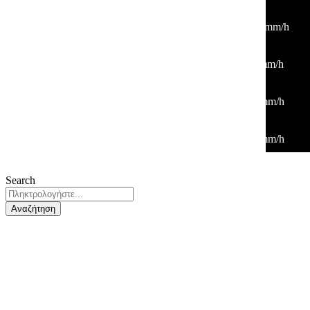
18:00
35
°
/
35
°
°C
0 mm
0%
12 Km/h
23%
1011 mb
0 mm/h
21:00
31
°
/
31
°
°C
0 mm
0%
2 Km/h
29%
1011 mb
0 mm/h
00:00
29
°
/
29
°
°C
0 mm
0%
7 Km/h
36%
1012 mb
0 mm/h
03:00
28
°
/
28
°
°C
0 mm
0%
4 Km/h
40%
1012 mb
0 mm/h
Search
Αναζήτηση