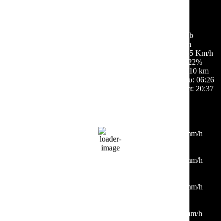
ελαφρές νεφώσεις
62 %
1015 mb
4 Km/h
Ριπή ανέμου:
5 Km/h
Σύννεφα:
22%
Ορατότητα:
10 km
Ανατολή ηλίου:
06:26
Ηλιοβασίλεμα:
20:37
Hourly Forecast
06:00
23
°
/
23
°
°C
0 mm
0%
5 Km/h
55%
1014 mb
0 mm/h
09:00
26
°
/
28
°
°C
0 mm
0%
4 Km/h
39%
1015 mb
0 mm/h
12:00
33
°
/
33
°
°C
0 mm
0%
2 Km/h
20%
1013 mb
0 mm/h
15:00
36
°
/
36
°
°C
0 mm
0%
9 Km/h
16%
1011 mb
0 mm/h