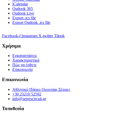
iCalendar
Outlook 365
Outlook Live
Export .ics file
Export Outlook .ics file
Facebook-f
Instagram
X-twitter
Tiktok
Χρήσιμα
Εγκαταστάσεις
Χαρακτηριστικά
Πώς να έρθετε
Επικοινωνία
Επικοινωνία
Αθλητικό Πάρκο Ομονοίας Σέρρες
+30 23210 52592
info@serrescircuit.gr
Τοποθεσία