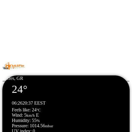
© Copyright 2026 All Rights Reserved. | Φιλοξενία & Κατασκευή
HostPlus LTD
Serres, GR
24°
06:26
20:37 EEST
Feels like: 24
°C
Wind: 5
E
km/h
Humidity: 55
%
Pressure: 1014.56
mbar
UV index: 0