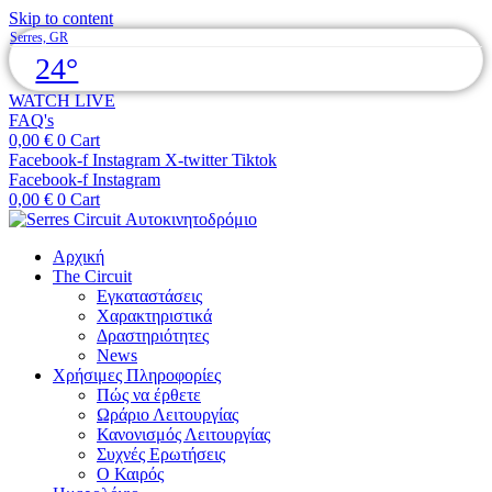
Skip to content
Serres, GR
24°
WATCH LIVE
FAQ's
0,00
€
0
Cart
Facebook-f
Instagram
X-twitter
Tiktok
Facebook-f
Instagram
0,00
€
0
Cart
Αρχική
The Circuit
Εγκαταστάσεις
Χαρακτηριστικά
Δραστηριότητες
News
Χρήσιμες Πληροφορίες
Πώς να έρθετε
Ωράριο Λειτουργίας
Κανονισμός Λειτουργίας
Συχνές Ερωτήσεις
Ο Καιρός