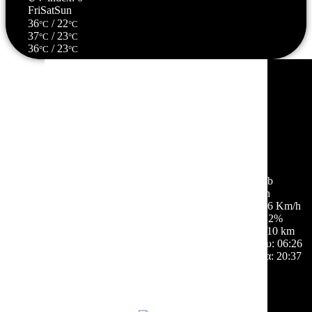
Fri
Sat
Sun
36
/ 22
°C
°C
37
/ 23
°C
°C
36
/ 23
°C
°C
Σέρρες, GR
05:58,
06/08/2026
21
°C
αίθριος καιρός
76 %
1014 mb
4 Km/h
Ριπή ανέμου:
6 Km/h
Σύννεφα:
2%
Ορατότητα:
10 km
Ανατολή ηλίου:
06:26
Ηλιοβασίλεμα:
20:37
Hourly Forecast
06:00