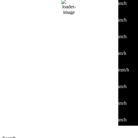
20
°
/
24
°
°C
0 mm
0%
4 Km/h
77%
1014 mb
0 mm/h
09:00
23
°
/
28
°
°C
0 mm
0%
3 Km/h
63%
1014 mb
0 mm/h
12:00
29
°
/
33
°
°C
0 mm
0%
3 Km/h
39%
1014 mb
0 mm/h
15:00
36
°
/
36
°
°C
0 mm
0%
6 Km/h
16%
1011 mb
0 mm/h
18:00
35
°
/
35
°
°C
0 mm
0%
16 Km/h
20%
1010 mb
0 mm/h
21:00
31
°
/
31
°
°C
0 mm
0%
2 Km/h
27%
1010 mb
0 mm/h
00:00
29
°
/
29
°
°C
0 mm
0%
4 Km/h
36%
1012 mb
0 mm/h
03:00
29
°
/
29
°
°C
0 mm
0%
4 Km/h
39%
1012 mb
0 mm/h