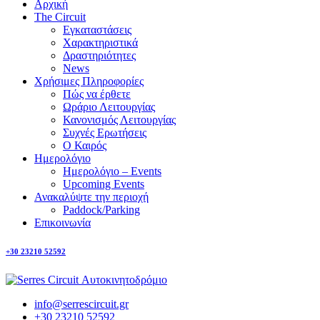
Αρχική
The Circuit
Εγκαταστάσεις
Χαρακτηριστικά
Δραστηριότητες
News
Χρήσιμες Πληροφορίες
Πώς να έρθετε
Ωράριο Λειτουργίας
Κανονισμός Λειτουργίας
Συχνές Ερωτήσεις
Ο Καιρός
Ημερολόγιο
Ημερολόγιο – Events
Upcoming Events
Ανακαλύψτε την περιοχή
Paddock/Parking
Επικοινωνία
+30 23210 52592
info@serrescircuit.gr
+30 23210 52592