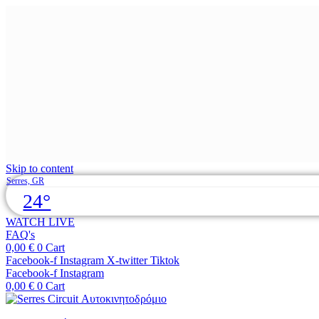
Skip to content
Serres, GR
24°
WATCH LIVE
FAQ's
0,00
€
0
Cart
Facebook-f
Instagram
X-twitter
Tiktok
Facebook-f
Instagram
0,00
€
0
Cart