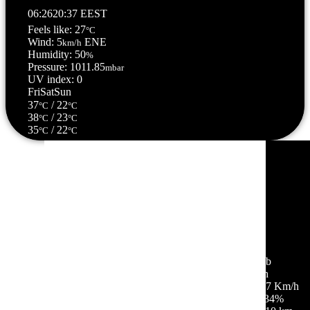
06:26
20:37 EEST
Feels like: 27
°C
Wind: 5
ENE
km/h
Humidity: 50
%
Pressure: 1011.85
mbar
UV index: 0
Fri
Sat
Sun
37
/ 22
°C
°C
38
/ 23
°C
°C
35
/ 22
°C
°C
Σέρρες, GR
00:28,
07/08/2026
25
°C
σποραδικές νεφώσεις
55 %
1012 mb
3 Km/h
Ριπή ανέμου:
7 Km/h
Σύννεφα:
34%