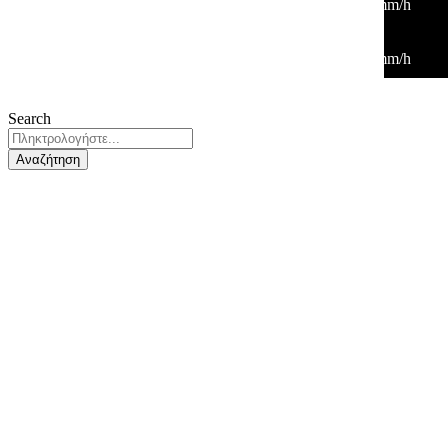
29
°
/
29
°
°C
0 mm
0%
3 Km/h
31%
1009 mb
0 mm/h
00:00
29
°
/
29
°
°C
0 mm
0%
8 Km/h
41%
1010 mb
0 mm/h
Search
Αναζήτηση