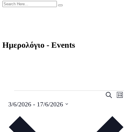
Ημερολόγιο - Events
Events
Events
Even
Search
Λίστα
View
Search
3/6/2026
 - 
17/6/2026
Navig
and
Select
date.
Views
Navigati