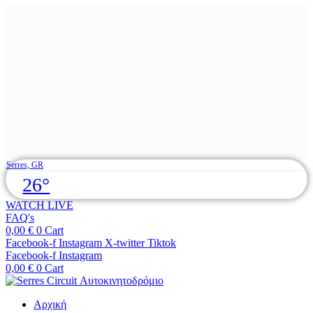
Skip
Serres, GR
to
26°
content
WATCH LIVE
FAQ's
0,00
€
0
Cart
Facebook-f
Instagram
X-twitter
Tiktok
Facebook-f
Instagram
0,00
€
0
Cart
Αρχική