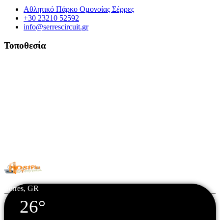
Αθλητικό Πάρκο Ομονοίας Σέρρες
+30 23210 52592
info@serrescircuit.gr
Τοποθεσία
© Copyright 2026 All Rights Reserved. | Φιλοξενία & Κατασκευή
HostPlus LTD
Serres, GR
26°