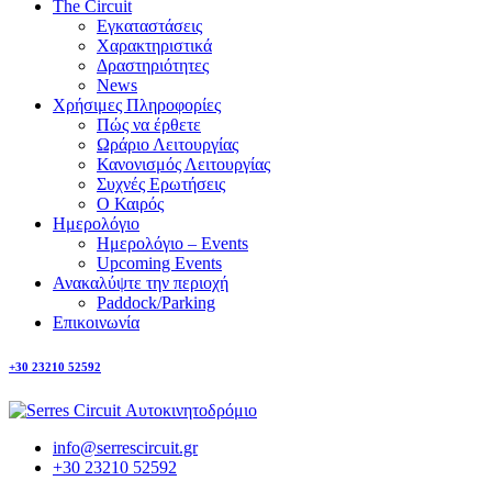
The Circuit
Εγκαταστάσεις
Χαρακτηριστικά
Δραστηριότητες
News
Χρήσιμες Πληροφορίες
Πώς να έρθετε
Ωράριο Λειτουργίας
Κανονισμός Λειτουργίας
Συχνές Ερωτήσεις
Ο Καιρός
Ημερολόγιο
Ημερολόγιο – Events
Upcoming Events
Ανακαλύψτε την περιοχή
Paddock/Parking
Επικοινωνία
+30 23210 52592
info@serrescircuit.gr
+30 23210 52592