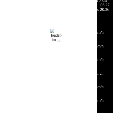
Ορατότητα:
10 km
Ανατολή ηλίου:
06:27
Ηλιοβασίλεμα:
20:36
Hourly Forecast
03:00
26
°
/
28
°
°C
0 mm
0%
2 Km/h
50%
1012 mb
0 mm/h
06:00
24
°
/
24
°
°C
0 mm
0%
3 Km/h
46%
1012 mb
0 mm/h
09:00
28
°
/
28
°
°C
0 mm
0%
1 Km/h
30%
1012 mb
0 mm/h
12:00
33
°
/
33
°
°C
0 mm
0%
2 Km/h
21%
1011 mb
0 mm/h
15:00
33
°
/
33
°
°C
0 mm
0%
8 Km/h
21%
1009 mb
0 mm/h
18:00
34
°
/
34
°
°C
0 mm
0%
4 Km/h
23%
1009 mb
0 mm/h
21:00