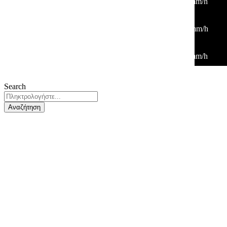
21
°
/
21
°
°C
0 mm
0%
2 Km/h
42%
1011 mb
0 mm/h
09:00
28
°
/
28
°
°C
0 mm
0%
1 Km/h
31%
1012 mb
0 mm/h
12:00
33
°
/
33
°
°C
0 mm
0%
2 Km/h
22%
1011 mb
0 mm/h
Search
Αναζήτηση