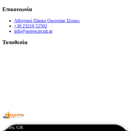
Επικοινωνία
Αθλητικό Πάρκο Ομονοίας Σέρρες
+30 23210 52592
info@serrescircuit.gr
Τοποθεσία
© Copyright 2026 All Rights Reserved. | Φιλοξενία & Κατασκευή
HostPlus LTD
Serres, GR