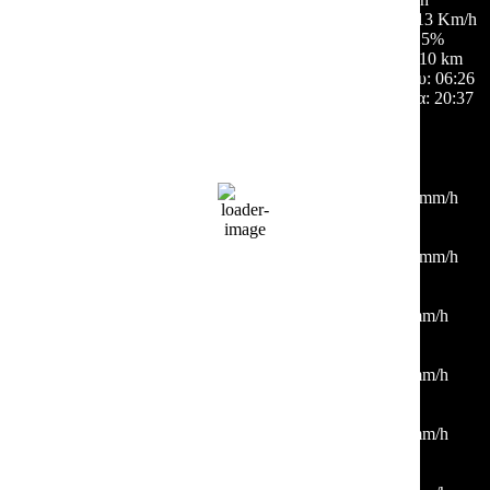
Ριπή ανέμου:
13 Km/h
Σύννεφα:
5%
Ορατότητα:
10 km
Ανατολή ηλίου:
06:26
Ηλιοβασίλεμα:
20:37
Hourly Forecast
15:00
35
°
/
37
°
°C
0 mm
0%
10 Km/h
26%
1012 mb
0 mm/h
18:00
35
°
/
36
°
°C
0 mm
0%
12 Km/h
25%
1012 mb
0 mm/h
21:00
30
°
/
33
°
°C
0 mm
0%
3 Km/h
29%
1011 mb
0 mm/h
00:00
28
°
/
28
°
°C
0 mm
0%
4 Km/h
36%
1011 mb
0 mm/h
03:00
25
°
/
25
°
°C
0 mm
0%
4 Km/h
39%
1011 mb
0 mm/h
06:00