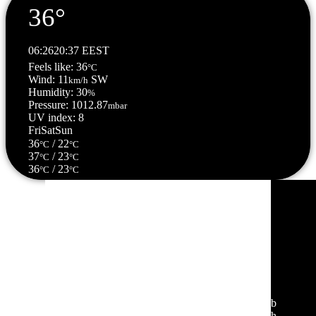
36°
06:26
20:37 EEST
Feels like: 36
°C
Wind: 11
SW
km/h
Humidity: 30
%
Pressure: 1012.87
mbar
UV index: 8
Fri
Sat
Sun
36
/ 22
°C
°C
37
/ 23
°C
°C
36
/ 23
°C
°C
Σέρρες, GR
14:51,
06/08/2026
37
°C
αίθριος καιρός
26 %
1012 mb
10 Km/h