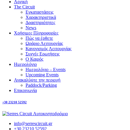
Αρχική
The Circuit
Εγκαταστάσεις
Χαρακτηριστικά
Δραστηριότητες
News
Χρήσιμες Πληροφορίες
Πώς να έρθετε
Ωράριο Λειτουργίας
Κανονισμός Λειτουργίας
Συχνές Ερωτήσεις
Ο Καιρός
Ημερολόγιο
Ημερολόγιο – Events
Upcoming Events
Ανακαλύψτε την περιοχή
Paddock/Parking
Επικοινωνία
+30 23210 52592
info@serrescircuit.gr
+30 23210 52592