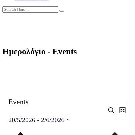
Ημερολόγιο - Events
Events
Events
Even
Search
Λίστα
View
Search
20/5/2026
 - 
2/6/2026
Navig
and
Select
date.
Views