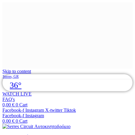
Skip to content
Serres, GR
36°
WATCH LIVE
FAQ's
0,00
€
0
Cart
Facebook-f
Instagram
X-twitter
Tiktok
Facebook-f
Instagram
0,00
€
0
Cart