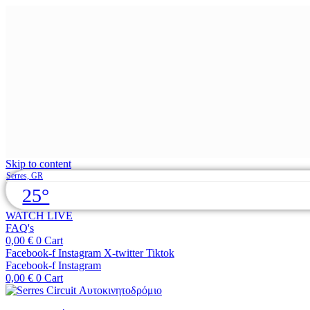
Skip to content
Serres, GR
25°
WATCH LIVE
FAQ's
0,00
€
0
Cart
Facebook-f
Instagram
X-twitter
Tiktok
Facebook-f
Instagram
0,00
€
0
Cart