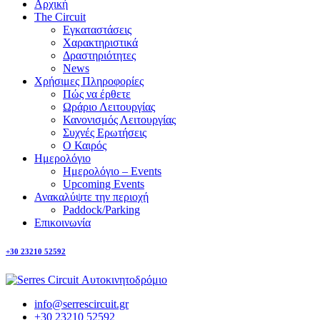
Αρχική
The Circuit
Εγκαταστάσεις
Χαρακτηριστικά
Δραστηριότητες
News
Χρήσιμες Πληροφορίες
Πώς να έρθετε
Ωράριο Λειτουργίας
Κανονισμός Λειτουργίας
Συχνές Ερωτήσεις
Ο Καιρός
Ημερολόγιο
Ημερολόγιο – Events
Upcoming Events
Ανακαλύψτε την περιοχή
Paddock/Parking
Επικοινωνία
+30 23210 52592
info@serrescircuit.gr
+30 23210 52592