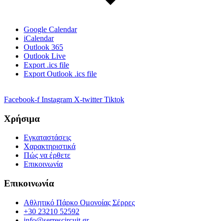
Google Calendar
iCalendar
Outlook 365
Outlook Live
Export .ics file
Export Outlook .ics file
Facebook-f
Instagram
X-twitter
Tiktok
Χρήσιμα
Εγκαταστάσεις
Χαρακτηριστικά
Πώς να έρθετε
Επικοινωνία
Επικοινωνία
Αθλητικό Πάρκο Ομονοίας Σέρρες
+30 23210 52592
info@serrescircuit.gr