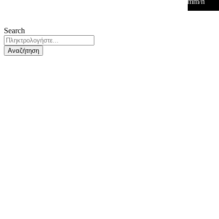
36
°
/
36
°
°C
0 mm
0%
14 Km/h
19%
1008 mb
0 mm/h
Search
Αναζήτηση