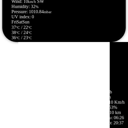
Wind: 10
SW
km/h
Humidity: 32
%
Pressure: 1010.84
mbar
UV index: 0
Fri
Sat
Sun
37
/ 22
°C
°C
38
/ 24
°C
°C
36
/ 23
°C
°C
Σέρρες, GR
19:56,
06/08/2026
35
°C
αραιές νεφώσεις
30 %
1010 mb
7 Km/h
Ριπή ανέμου:
10 Km/h
Σύννεφα:
53%
Ορατότητα:
10 km
Ανατολή ηλίου:
06:26
Ηλιοβασίλεμα:
20:37
Hourly Forecast