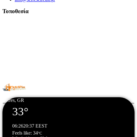
Τοποθεσία
© Copyright 2026 All Rights Reserved. | Φιλοξενία & Κατασκευή
HostPlus LTD
Serres, GR
33°
06:26
20:37 EEST
Feels like: 34
°C