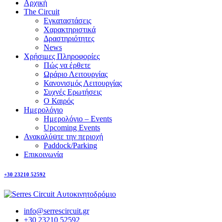
Αρχική
The Circuit
Εγκαταστάσεις
Χαρακτηριστικά
Δραστηριότητες
News
Χρήσιμες Πληροφορίες
Πώς να έρθετε
Ωράριο Λειτουργίας
Κανονισμός Λειτουργίας
Συχνές Ερωτήσεις
Ο Καιρός
Ημερολόγιο
Ημερολόγιο – Events
Upcoming Events
Ανακαλύψτε την περιοχή
Paddock/Parking
Επικοινωνία
+30 23210 52592
info@serrescircuit.gr
+30 23210 52592