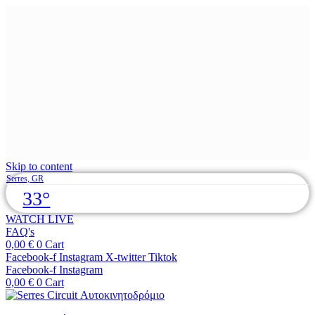
Skip to content
Serres, GR
33°
WATCH LIVE
FAQ's
0,00
€
0
Cart
Facebook-f
Instagram
X-twitter
Tiktok
Facebook-f
Instagram
0,00
€
0
Cart