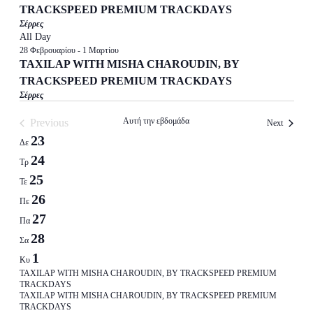
TRACKSPEED PREMIUM TRACKDAYS
Σέρρες
All Day
28 Φεβρουαρίου
-
1 Μαρτίου
TAXILAP WITH MISHA CHAROUDIN, BY
TRACKSPEED PREMIUM TRACKDAYS
Σέρρες
Αυτή την εβδομάδα
Previous
Next
Week
23
Δε
of
24
Τρ
Events
25
Τε
26
Πε
27
Πα
28
Σα
1
Κυ
28
TAXILAP WITH MISHA CHAROUDIN, BY TRACKSPEED PREMIUM
Φεβρουαρίου
TRACKDAYS
TAXILAP WITH MISHA CHAROUDIN, BY TRACKSPEED PREMIUM
-
TRACKDAYS
1