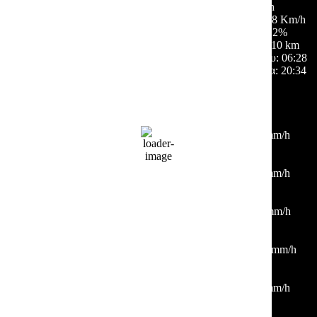
5 Km/h
Ριπή ανέμου:
8 Km/h
Σύννεφα:
2%
Ορατότητα:
10 km
Ανατολή ηλίου:
06:28
Ηλιοβασίλεμα:
20:34
Hourly Forecast
09:00
24
°
/
27
°
°C
0 mm
0%
7 Km/h
62%
1011 mb
0 mm/h
12:00
31
°
/
35
°
°C
0 mm
0%
0 Km/h
40%
1011 mb
0 mm/h
15:00
37
°
/
37
°
°C
0 mm
0%
5 Km/h
15%
1010 mb
0 mm/h
18:00
36
°
/
36
°
°C
0 mm
0%
17 Km/h
18%
1010 mb
0 mm/h
21:00
32
°
/
32
°
°C
0 mm
0%
3 Km/h
27%
1011 mb
0 mm/h
00:00