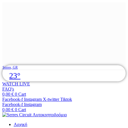
Skip
Serres, GR
to
23°
content
WATCH LIVE
FAQ's
0,00
€
0
Cart
Facebook-f
Instagram
X-twitter
Tiktok
Facebook-f
Instagram
0,00
€
0
Cart
Αρχική