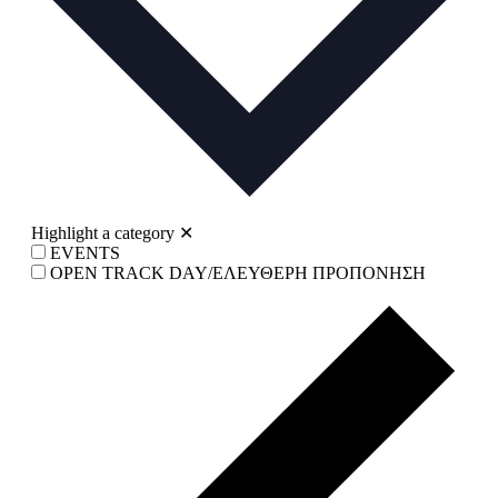
Highlight a category
✕
EVENTS
OPEN TRACK DAY/ΕΛΕΥΘΕΡΗ ΠΡΟΠΟΝΗΣΗ
Prev
wee