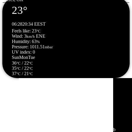
23°
06:28
20:34 EEST
Feels like: 23
°C
Wind: 3
ENE
km/h
Humidity: 63
%
Pressure: 1011.51
mbar
UV index: 0
Sun
Mon
Tue
36
/ 22
°C
°C
35
/ 22
°C
°C
37
/ 21
°C
°C
Σέρρες, GR
07:06,
08/08/2026
21
°C
αίθριος καιρός
71 %
1012 mb