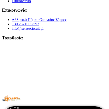
Επικοινωνία
Επικοινωνία
Αθλητικό Πάρκο Ομονοίας Σέρρες
+30 23210 52592
info@serrescircuit.gr
Τοποθεσία
© Copyright 2026 All Rights Reserved. | Φιλοξενία & Κατασκευή
HostPlus LTD
Serres, GR