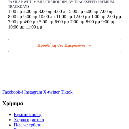
28
TAXILAP WITH MISHA CHAROUDIN, BY TRACKSPEED PREMIUM
Μαρτίου
Φεβρουαρίου
TRACKDAYS
12:00
1:00 πμ
2:00 πμ
3:00 πμ
4:00 πμ
5:00 πμ
6:00 πμ
7:00 πμ
-
πμ
8:00 πμ
9:00 πμ
10:00 πμ
11:00 πμ
12:00 μμ
1:00 μμ
2:00 μμ
1
3:00 μμ
4:00 μμ
5:00 μμ
6:00 μμ
7:00 μμ
8:00 μμ
9:00 μμ
Μαρτίου
12:00
10:00 μμ
11:00 μμ
Δευτέρα,
No
Τρίτη,
No
Τετάρτη,
No
Πέμπτη,
No
Παρασκευή,
No
Σάββατο,
No
Κυριακή,
No
πμ
events
events
events
events
events
events
events
23
24
25
26
27
28
1
on
on
on
on
on
on
on
Φεβρουαρίου,
Φεβρουαρίου,
Φεβρουαρίου,
Φεβρουαρίου,
Φεβρουαρίου,
Φεβρουαρίου,
Μαρτίου,
Προσθήκη στο Ημερολόγιο
this
this
this
this
this
this
this
2026
2026
2026
2026
2026
2026
2026
day.
day.
day.
day.
day.
day.
day.
Facebook-f
Instagram
X-twitter
Tiktok
Χρήσιμα
Εγκαταστάσεις
Χαρακτηριστικά
Πώς να έρθετε