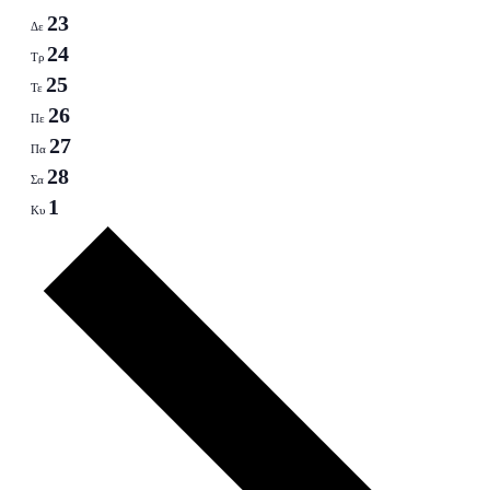
23
Δε
24
Τρ
25
Τε
26
Πε
27
Πα
28
Σα
1
Κυ
Next
week