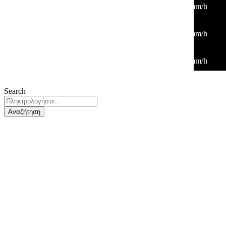
30
°
/
30
°
°C
0 mm
0%
6 Km/h
34%
1013 mb
0 mm/h
03:00
28
°
/
28
°
°C
0 mm
0%
5 Km/h
38%
1014 mb
0 mm/h
06:00
26
°
/
26
°
°C
0 mm
0%
4 Km/h
42%
1014 mb
0 mm/h
Search
Αναζήτηση