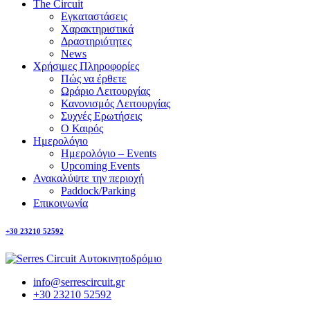
The Circuit
Εγκαταστάσεις
Χαρακτηριστικά
Δραστηριότητες
News
Χρήσιμες Πληροφορίες
Πώς να έρθετε
Ωράριο Λειτουργίας
Κανονισμός Λειτουργίας
Συχνές Ερωτήσεις
Ο Καιρός
Ημερολόγιο
Ημερολόγιο – Events
Upcoming Events
Ανακαλύψτε την περιοχή
Paddock/Parking
Επικοινωνία
+30 23210 52592
info@serrescircuit.gr
+30 23210 52592