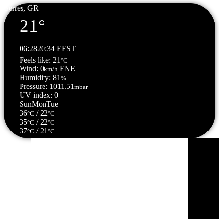
Serres, GR
21°
06:28
20:34 EEST
Feels like: 21
°C
Wind: 0
ENE
km/h
Humidity: 81
%
Pressure: 1011.51
mbar
UV index: 0
Sun
Mon
Tue
36
/ 22
°C
°C
35
/ 22
°C
°C
37
/ 21
°C
°C
Σέρρες, GR
04:42,
08/08/2026
21
°C
αίθριος καιρός
78 %