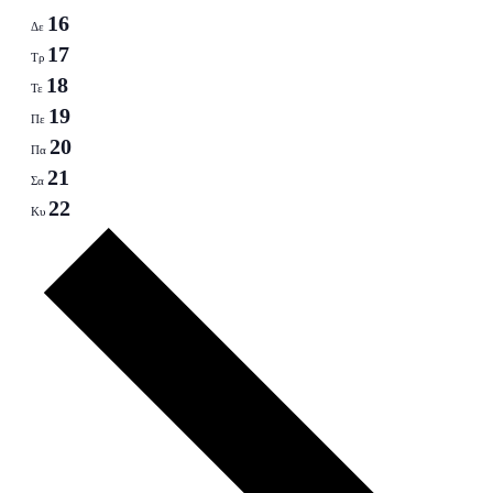
16
Δε
17
Τρ
18
Τε
19
Πε
20
Πα
21
Σα
22
Κυ
Next
week