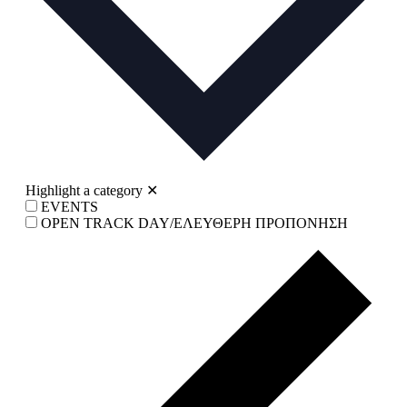
Highlight a category
✕
EVENTS
OPEN TRACK DAY/ΕΛΕΥΘΕΡΗ ΠΡΟΠΟΝΗΣΗ
Prev
wee