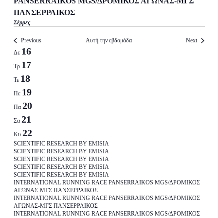
PANSERRAIKOS MGS/ΔΡΟΜΙΚΟΣ ΑΓΩΝΑΣ-ΜΓΣ
ΠΑΝΣΕΡΡΑΙΚΟΣ
Σέρρες
Previous
Αυτή την εβδομάδα
Next
Week
16
Δε
of
17
Τρ
Events
18
Τε
19
Πε
20
Πα
21
Σα
22
Κυ
16
SCIENTIFIC RESEARCH BY EMISIA
Μαρτίου
SCIENTIFIC RESEARCH BY EMISIA
16
SCIENTIFIC RESEARCH BY EMISIA
-
16
Μαρτίου
SCIENTIFIC RESEARCH BY EMISIA
19
16
Μαρτίου
SCIENTIFIC RESEARCH BY EMISIA
-
Μαρτίου
21
Μαρτίου
INTERNATIONAL RUNNING RACE PANSERRAIKOS MGS/ΔΡΟΜΙΚΟΣ
-
19
Μαρτίου
ΑΓΩΝΑΣ-ΜΓΣ ΠΑΝΣΕΡΡΑΙΚΟΣ
-
19
Μαρτίου
INTERNATIONAL RUNNING RACE PANSERRAIKOS MGS/ΔΡΟΜΙΚΟΣ
-
19
Μαρτίου
ΑΓΩΝΑΣ-ΜΓΣ ΠΑΝΣΕΡΡΑΙΚΟΣ
22
Μαρτίου
21
INTERNATIONAL RUNNING RACE PANSERRAIKOS MGS/ΔΡΟΜΙΚΟΣ
Μαρτίου