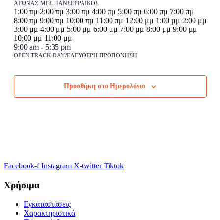
Μαρτίου
ΑΓΩΝΑΣ-ΜΓΣ ΠΑΝΣΕΡΡΑΙΚΟΣ
12:00
1:00 πμ
2:00 πμ
3:00 πμ
4:00 πμ
5:00 πμ
6:00 πμ
7:00 πμ
-
πμ
8:00 πμ
9:00 πμ
10:00 πμ
11:00 πμ
12:00 μμ
1:00 μμ
2:00 μμ
22
3:00 μμ
4:00 μμ
5:00 μμ
6:00 μμ
7:00 μμ
8:00 μμ
9:00 μμ
Μαρτίου
12:00
10:00 μμ
11:00 μμ
Δευτέρα,
No
Τρίτη,
No
Τετάρτη,
No
Πέμπτη,
No
Παρασκευή,
March
πμ
9:00 am
-
5:35 pm
events
events
events
events
20,
OPEN TRACK DAY/ΕΛΕΥΘΕΡΗ ΠΡΟΠΟΝΗΣΗ
16
17
18
19
20
Σάββατο,
No
Κυριακή,
No
on
on
on
on
2026
Μαρτίου,
Μαρτίου,
Μαρτίου,
Μαρτίου,
Μαρτίου,
events
events
this
this
this
this
21
22
2026
2026
2026
2026
2026
on
on
day.
day.
day.
day.
Μαρτίου,
Μαρτίου,
Προσθήκη στο Ημερολόγιο
this
this
2026
2026
day.
day.
Facebook-f
Instagram
X-twitter
Tiktok
Χρήσιμα
Εγκαταστάσεις
Χαρακτηριστικά