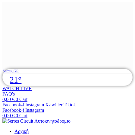
Skip
Serres, GR
to
21°
content
WATCH LIVE
FAQ's
0,00
€
0
Cart
Facebook-f
Instagram
X-twitter
Tiktok
Facebook-f
Instagram
0,00
€
0
Cart
Αρχική