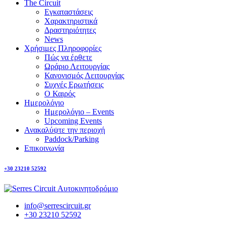
The Circuit
Εγκαταστάσεις
Χαρακτηριστικά
Δραστηριότητες
News
Χρήσιμες Πληροφορίες
Πώς να έρθετε
Ωράριο Λειτουργίας
Κανονισμός Λειτουργίας
Συχνές Ερωτήσεις
Ο Καιρός
Ημερολόγιο
Ημερολόγιο – Events
Upcoming Events
Ανακαλύψτε την περιοχή
Paddock/Parking
Επικοινωνία
+30 23210 52592
info@serrescircuit.gr
+30 23210 52592