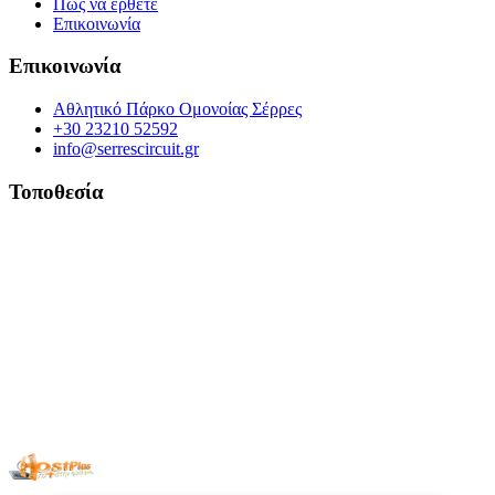
Πώς να έρθετε
Επικοινωνία
Επικοινωνία
Αθλητικό Πάρκο Ομονοίας Σέρρες
+30 23210 52592
info@serrescircuit.gr
Τοποθεσία
© Copyright 2026 All Rights Reserved. | Φιλοξενία & Κατασκευή
HostPlus LTD