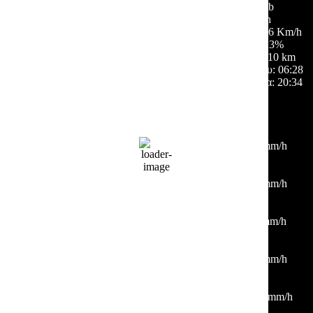
1011 mb
5 Km/h
Ριπή ανέμου:
6 Km/h
Σύννεφα:
3%
Ορατότητα:
10 km
Ανατολή ηλίου:
06:28
Ηλιοβασίλεμα:
20:34
Hourly Forecast
06:00
21
°
/
23
°
°C
0 mm
0%
4 Km/h
78%
1012 mb
0 mm/h
09:00
23
°
/
28
°
°C
0 mm
0%
7 Km/h
64%
1012 mb
0 mm/h
12:00
30
°
/
35
°
°C
0 mm
0%
0 Km/h
38%
1011 mb
0 mm/h
15:00
37
°
/
37
°
°C
0 mm
0%
5 Km/h
15%
1010 mb
0 mm/h
18:00
36
°
/
36
°
°C
0 mm
0%
17 Km/h
18%
1010 mb
0 mm/h
21:00