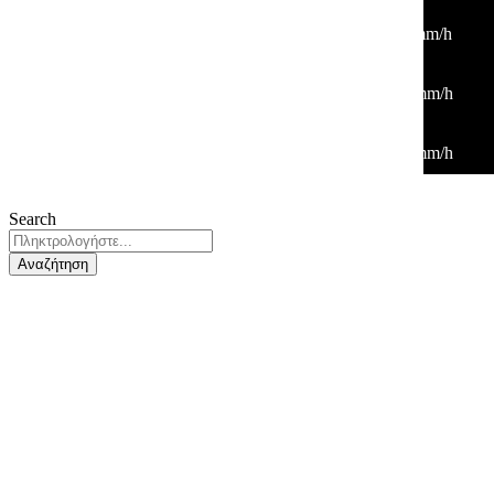
32
°
/
32
°
°C
0 mm
0%
3 Km/h
27%
1011 mb
0 mm/h
00:00
30
°
/
30
°
°C
0 mm
0%
6 Km/h
34%
1013 mb
0 mm/h
03:00
28
°
/
28
°
°C
0 mm
0%
5 Km/h
38%
1014 mb
0 mm/h
Search
Αναζήτηση