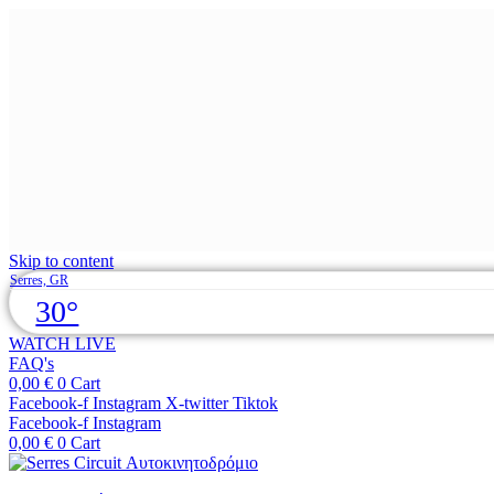
Skip to content
Serres, GR
30°
WATCH LIVE
FAQ's
0,00
€
0
Cart
Facebook-f
Instagram
X-twitter
Tiktok
Facebook-f
Instagram
0,00
€
0
Cart