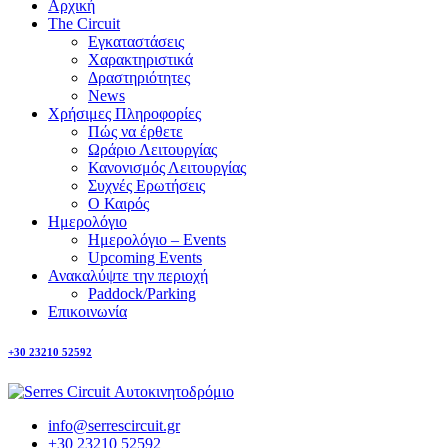
Αρχική
The Circuit
Εγκαταστάσεις
Χαρακτηριστικά
Δραστηριότητες
News
Χρήσιμες Πληροφορίες
Πώς να έρθετε
Ωράριο Λειτουργίας
Κανονισμός Λειτουργίας
Συχνές Ερωτήσεις
Ο Καιρός
Ημερολόγιο
Ημερολόγιο – Events
Upcoming Events
Ανακαλύψτε την περιοχή
Paddock/Parking
Επικοινωνία
+30 23210 52592
info@serrescircuit.gr
+30 23210 52592