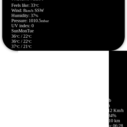
Feels like: 33
°C
Wind: 8
SSW
km/h
Humidity: 37
%
Pressure: 1010.5
mbar
UV index: 0
Sun
Mon
Tue
36
/ 22
°C
°C
36
/ 22
°C
°C
37
/ 21
°C
°C
Σέρρες, GR
19:46,
08/08/2026
33
°C
σποραδικές νεφώσεις
45 %
1010 mb
9 Km/h
Ριπή ανέμου:
12 Km/h
Σύννεφα:
34%
Ορατότητα:
10 km
Ανατολή ηλίου:
06:28