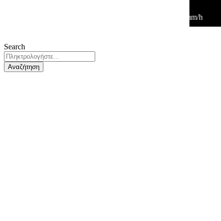
34
°
/
34
°
°C
0 mm
0%
7 Km/h
26%
1013 mb
0 mm/h
Search
Αναζήτηση