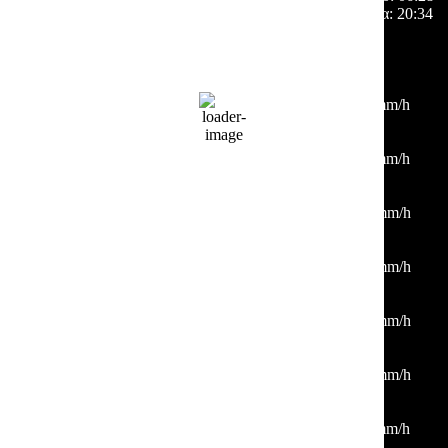
Ηλιοβασίλεμα:
20:34
Hourly Forecast
21:00
32
°
/
33
°
°C
0 mm
0%
7 Km/h
45%
1011 mb
0 mm/h
00:00
29
°
/
31
°
°C
0 mm
0%
6 Km/h
41%
1011 mb
0 mm/h
03:00
26
°
/
28
°
°C
0 mm
0%
3 Km/h
39%
1012 mb
0 mm/h
06:00
25
°
/
25
°
°C
0 mm
0%
2 Km/h
41%
1014 mb
0 mm/h
09:00
30
°
/
30
°
°C
0 mm
0%
7 Km/h
30%
1014 mb
0 mm/h
12:00
35
°
/
35
°
°C
0 mm
0%
8 Km/h
21%
1013 mb
0 mm/h
15:00
38
°
/
38
°
°C
0 mm
0%
6 Km/h
18%
1011 mb
0 mm/h
18:00