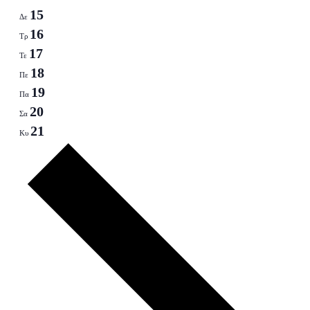
15
Δε
16
Τρ
17
Τε
18
Πε
19
Πα
20
Σα
21
Κυ
Next
week