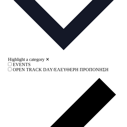
Highlight a category
✕
EVENTS
OPEN TRACK DAY/ΕΛΕΥΘΕΡΗ ΠΡΟΠΟΝΗΣΗ
Prev
wee