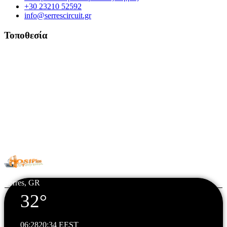
+30 23210 52592
info@serrescircuit.gr
Τοποθεσία
© Copyright 2026 All Rights Reserved. | Φιλοξενία & Κατασκευή
HostPlus LTD
Serres, GR
32°
06:28
20:34 EEST