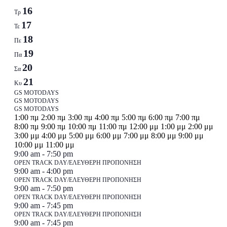
of
16
Τρ
Events
17
Τε
18
Πε
19
Πα
20
Σα
21
Κυ
20
GS MOTODAYS
Ιουνίου
GS MOTODAYS
20
GS MOTODAYS
-
12:00
1:00 πμ
2:00 πμ
3:00 πμ
4:00 πμ
5:00 πμ
6:00 πμ
7:00 πμ
Ιουνίου
21
πμ
8:00 πμ
9:00 πμ
10:00 πμ
11:00 πμ
12:00 μμ
1:00 μμ
2:00 μμ
-
Ιουνίου
3:00 μμ
4:00 μμ
5:00 μμ
6:00 μμ
7:00 μμ
8:00 μμ
9:00 μμ
21
12:00
10:00 μμ
11:00 μμ
Ιουνίου
Δευτέρα,
June
πμ
9:00 am
-
7:50 pm
15,
OPEN TRACK DAY/ΕΛΕΥΘΕΡΗ ΠΡΟΠΟΝΗΣΗ
15
Τρίτη,
June
9:00 am
-
4:00 pm
2026
Ιουνίου,
16,
OPEN TRACK DAY/ΕΛΕΥΘΕΡΗ ΠΡΟΠΟΝΗΣΗ
16
2026
Τετάρτη,
June
9:00 am
-
7:50 pm
2026
Ιουνίου,
17,
OPEN TRACK DAY/ΕΛΕΥΘΕΡΗ ΠΡΟΠΟΝΗΣΗ
17
2026
Πέμπτη,
June
9:00 am
-
7:45 pm
2026
Ιουνίου,
18,
OPEN TRACK DAY/ΕΛΕΥΘΕΡΗ ΠΡΟΠΟΝΗΣΗ
18
2026
Παρασκευή,
June
9:00 am
-
7:45 pm
2026