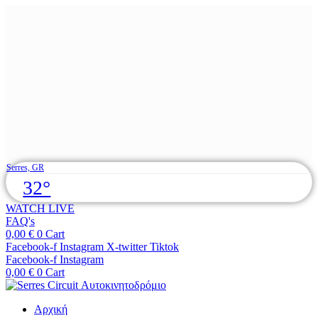
Skip
Serres, GR
to
32°
content
WATCH LIVE
FAQ's
0,00
€
0
Cart
Facebook-f
Instagram
X-twitter
Tiktok
Facebook-f
Instagram
0,00
€
0
Cart
Αρχική