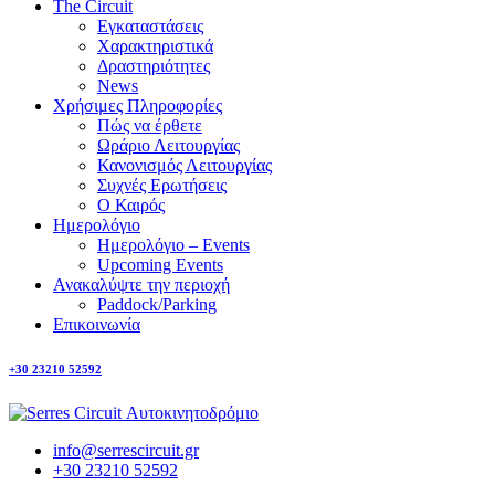
The Circuit
Εγκαταστάσεις
Χαρακτηριστικά
Δραστηριότητες
News
Χρήσιμες Πληροφορίες
Πώς να έρθετε
Ωράριο Λειτουργίας
Κανονισμός Λειτουργίας
Συχνές Ερωτήσεις
Ο Καιρός
Ημερολόγιο
Ημερολόγιο – Events
Upcoming Events
Ανακαλύψτε την περιοχή
Paddock/Parking
Επικοινωνία
+30 23210 52592
info@serrescircuit.gr
+30 23210 52592