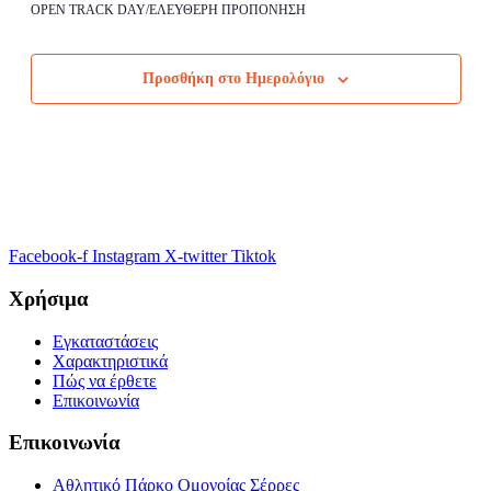
Ιουνίου,
19,
OPEN TRACK DAY/ΕΛΕΥΘΕΡΗ ΠΡΟΠΟΝΗΣΗ
19
2026
Σάββατο,
No
Κυριακή,
No
2026
Ιουνίου,
events
events
20
21
2026
on
on
Ιουνίου,
Ιουνίου,
Προσθήκη στο Ημερολόγιο
this
this
2026
2026
day.
day.
Facebook-f
Instagram
X-twitter
Tiktok
Χρήσιμα
Εγκαταστάσεις
Χαρακτηριστικά
Πώς να έρθετε
Επικοινωνία
Επικοινωνία
Αθλητικό Πάρκο Ομονοίας Σέρρες