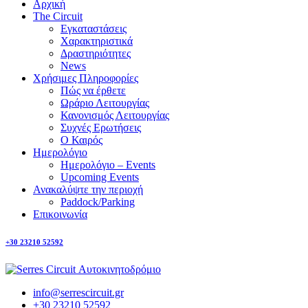
Αρχική
The Circuit
Εγκαταστάσεις
Χαρακτηριστικά
Δραστηριότητες
News
Χρήσιμες Πληροφορίες
Πώς να έρθετε
Ωράριο Λειτουργίας
Κανονισμός Λειτουργίας
Συχνές Ερωτήσεις
Ο Καιρός
Ημερολόγιο
Ημερολόγιο – Events
Upcoming Events
Ανακαλύψτε την περιοχή
Paddock/Parking
Επικοινωνία
+30 23210 52592
info@serrescircuit.gr
+30 23210 52592