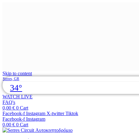
Skip to content
Serres, GR
34°
WATCH LIVE
FAQ's
0,00
€
0
Cart
Facebook-f
Instagram
X-twitter
Tiktok
Facebook-f
Instagram
0,00
€
0
Cart