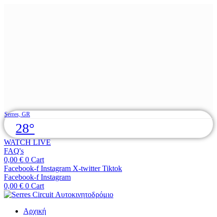
Skip
Serres, GR
to
28°
content
WATCH LIVE
FAQ's
0,00
€
0
Cart
Facebook-f
Instagram
X-twitter
Tiktok
Facebook-f
Instagram
0,00
€
0
Cart
Αρχική