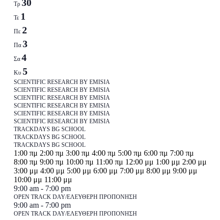
of
30
Τρ
Events
1
Τε
2
Πε
3
Πα
4
Σα
5
Κυ
30
SCIENTIFIC RESEARCH BY EMISIA
Ιουνίου
SCIENTIFIC RESEARCH BY EMISIA
1
SCIENTIFIC RESEARCH BY EMISIA
Ιουλίου
SCIENTIFIC RESEARCH BY EMISIA
2
SCIENTIFIC RESEARCH BY EMISIA
Ιουλίου
SCIENTIFIC RESEARCH BY EMISIA
4
TRACKDAYS BG SCHOOL
Ιουλίου
TRACKDAYS BG SCHOOL
4
TRACKDAYS BG SCHOOL
-
12:00
1:00 πμ
2:00 πμ
3:00 πμ
4:00 πμ
5:00 πμ
6:00 πμ
7:00 πμ
Ιουλίου
5
πμ
8:00 πμ
9:00 πμ
10:00 πμ
11:00 πμ
12:00 μμ
1:00 μμ
2:00 μμ
-
Ιουλίου
3:00 μμ
4:00 μμ
5:00 μμ
6:00 μμ
7:00 μμ
8:00 μμ
9:00 μμ
5
12:00
10:00 μμ
11:00 μμ
Ιουλίου
Δευτέρα,
June
πμ
9:00 am
-
7:00 pm
29,
OPEN TRACK DAY/ΕΛΕΥΘΕΡΗ ΠΡΟΠΟΝΗΣΗ
29
Τρίτη,
No
Τετάρτη,
No
Πέμπτη,
No
Παρασκευή,
July
9:00 am
-
7:00 pm
2026
Ιουνίου,
events
events
events
3,
OPEN TRACK DAY/ΕΛΕΥΘΕΡΗ ΠΡΟΠΟΝΗΣΗ
30
1
2
3