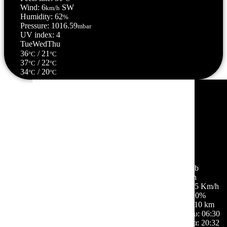
Wind: 6
SW
km/h
Humidity: 62
%
Pressure: 1016.59
mbar
UV index: 4
Tue
Wed
Thu
36
/ 21
°C
°C
37
/ 22
°C
°C
34
/ 20
°C
°C
Σέρρες, GR
11:15,
10/08/2026
31
°C
αίθριος καιρός
54 %
1017 mb
1 Km/h
Ριπή ανέμου:
5 Km/h
Σύννεφα:
0%
Ορατότητα:
10 km
Ανατολή ηλίου:
06:30
Ηλιοβασίλεμα:
20:32