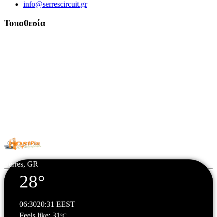
info@serrescircuit.gr
Τοποθεσία
© Copyright 2026 All Rights Reserved. | Φιλοξενία & Κατασκευή
HostPlus LTD
Serres, GR
28°
06:30
20:31 EEST
Feels like: 31
°C