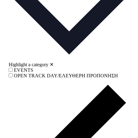
Highlight a category
✕
EVENTS
OPEN TRACK DAY/ΕΛΕΥΘΕΡΗ ΠΡΟΠΟΝΗΣΗ
Prev
wee