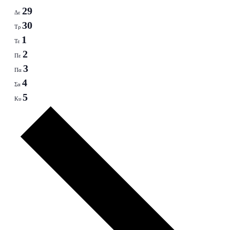
29
Δε
30
Τρ
1
Τε
2
Πε
3
Πα
4
Σα
5
Κυ
Next
week