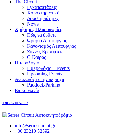
The Circuit
Εγκαταστάσεις
Χαρακτηριστικά
Δραστηριότητες
News
Χρήσιμες Πληροφορίες
Πώς να έρθετε
Ωράριο Λειτουργίας
Κανονισμός Λειτουργίας
Συχνές Ερωτήσεις
Ο Καιρός
Ημερολόγιο
Ημερολόγιο – Events
Upcoming Events
Ανακαλύψτε την περιοχή
Paddock/Parking
Επικοινωνία
+30 23210 52592
info@serrescircuit.gr
+30 23210 52592