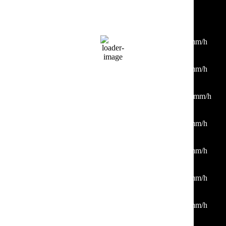
Hourly Forecast
12:00
31
°
/
31
°
°C
0 mm
0%
1 Km/h
54%
1016 mb
0 mm/h
15:00
32
°
/
34
°
°C
0 mm
0%
5 Km/h
46%
1015 mb
0 mm/h
18:00
32
°
/
33
°
°C
0 mm
0%
16 Km/h
33%
1013 mb
0 mm/h
21:00
28
°
/
28
°
°C
0 mm
0%
5 Km/h
36%
1013 mb
0 mm/h
00:00
27
°
/
27
°
°C
0 mm
0%
5 Km/h
49%
1014 mb
0 mm/h
03:00
27
°
/
27
°
°C
0 mm
0%
4 Km/h
54%
1015 mb
0 mm/h
06:00
26
°
/
26
°
°C
0 mm
0%
2 Km/h
56%
1015 mb
0 mm/h
09:00