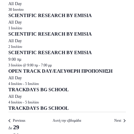
All Day
30 Ιουνίου
SCIENTIFIC RESEARCH BY EMISIA
All Day
1 Ιουλίου
SCIENTIFIC RESEARCH BY EMISIA
All Day
2 Ιουλίου
SCIENTIFIC RESEARCH BY EMISIA
9:00 πμ
3 Ιουλίου @ 9:00 πμ
-
7:00 μμ
OPEN TRACK DAY/ΕΛΕΥΘΕΡΗ ΠΡΟΠΟΝΗΣΗ
All Day
4 Ιουλίου
-
5 Ιουλίου
TRACKDAYS BG SCHOOL
All Day
4 Ιουλίου
-
5 Ιουλίου
TRACKDAYS BG SCHOOL
Previous
Αυτή την εβδομάδα
Next
Week
29
Δε