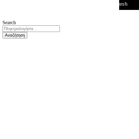
27
°
/
27
°
°C
0 mm
0%
2 Km/h
41%
1015 mb
0 mm/h
Search
Αναζήτηση