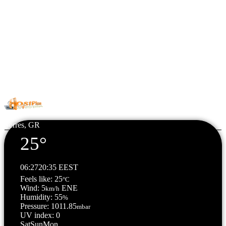
© Copyright 2026 All Rights Reserved. | Φιλοξενία & Κατασκευή
HostPlus LTD
Serres, GR
25°
06:27
20:35 EEST
Feels like: 25
°C
Wind: 5
ENE
km/h
Humidity: 55
%
Pressure: 1011.85
mbar
UV index: 0
Sat
Sun
Mon