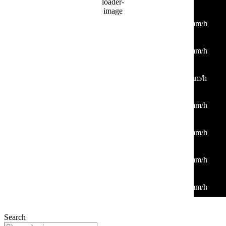
06:00
24
°
/
25
°
°C
0 mm
0%
3 Km/h
51%
1012 mb
0 mm/h
09:00
27
°
/
28
°
°C
0 mm
0%
1 Km/h
38%
1012 mb
0 mm/h
12:00
33
°
/
33
°
°C
0 mm
0%
2 Km/h
21%
1011 mb
0 mm/h
15:00
33
°
/
33
°
°C
0 mm
0%
8 Km/h
21%
1009 mb
0 mm/h
18:00
34
°
/
34
°
°C
0 mm
0%
4 Km/h
23%
1009 mb
0 mm/h
21:00
29
°
/
29
°
°C
0 mm
0%
3 Km/h
31%
1009 mb
0 mm/h
00:00
29
°
/
29
°
°C
0 mm
0%
8 Km/h
41%
1010 mb
0 mm/h
Search