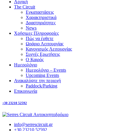
Αρχική
The Circuit
Εγκαταστάσεις
Χαρακτηριστικά
Δραστηριότητες
News
Χρήσιμες Πληροφορίες
Πώς να έρθετε
Ωράριο Λειτουργίας
Κανονισμός Λειτουργίας
Συχνές Ερωτήσεις
Ο Καιρός
Ημερολόγιο
Ημερολόγιο – Events
Upcoming Events
Ανακαλύψτε την περιοχή
Paddock/Parking
Επικοινωνία
+30 23210 52592
info@serrescircuit.gr
+30 23210 52592