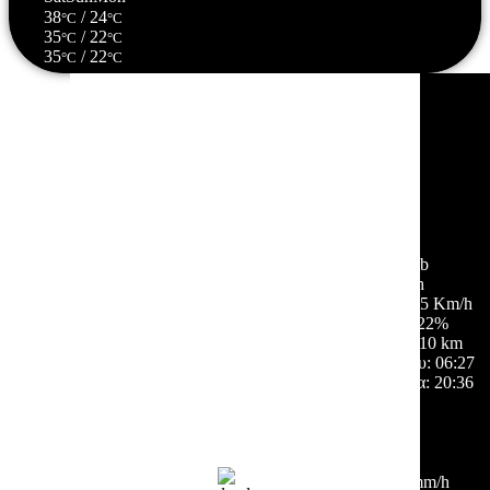
38
/ 24
°C
°C
35
/ 22
°C
°C
35
/ 22
°C
°C
Σέρρες, GR
01:41,
07/08/2026
25
°C
ελαφρές νεφώσεις
56 %
1012 mb
2 Km/h
Ριπή ανέμου:
5 Km/h
Σύννεφα:
22%
Ορατότητα:
10 km
Ανατολή ηλίου:
06:27
Ηλιοβασίλεμα:
20:36
Hourly Forecast
03:00
25
°
/
28
°
°C
0 mm
0%
2 Km/h
56%
1012 mb
0 mm/h