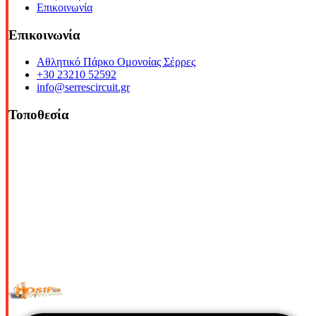
Επικοινωνία
Επικοινωνία
Αθλητικό Πάρκο Ομονοίας Σέρρες
+30 23210 52592
info@serrescircuit.gr
Τοποθεσία
© Copyright 2026 All Rights Reserved. | Φιλοξενία & Κατασκευή
HostPlus LTD