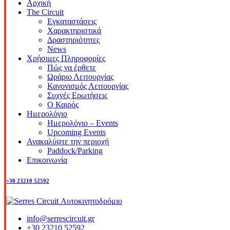
Αρχική
The Circuit
Εγκαταστάσεις
Χαρακτηριστικά
Δραστηριότητες
News
Χρήσιμες Πληροφορίες
Πώς να έρθετε
Ωράριο Λειτουργίας
Κανονισμός Λειτουργίας
Συχνές Ερωτήσεις
Ο Καιρός
Ημερολόγιο
Ημερολόγιο – Events
Upcoming Events
Ανακαλύψτε την περιοχή
Paddock/Parking
Επικοινωνία
+30 23210 52592
info@serrescircuit.gr
+30 23210 52592