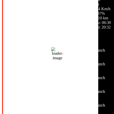
2 Km/h
Ριπή ανέμου:
4 Km/h
Σύννεφα:
37%
Ορατότητα:
10 km
Ανατολή ηλίου:
06:30
Ηλιοβασίλεμα:
20:32
Hourly Forecast
00:00
26
°
/
28
°
°C
0 mm
0%
2 Km/h
56%
1015 mb
0 mm/h
03:00
26
°
/
26
°
°C
0 mm
0%
2 Km/h
54%
1015 mb
0 mm/h
06:00
24
°
/
25
°
°C
0 mm
0%
2 Km/h
53%
1016 mb
0 mm/h
09:00
28
°
/
28
°
°C
0 mm
0%
1 Km/h
37%
1016 mb
0 mm/h
12:00
33
°
/
33
°
°C
0 mm
0%
2 Km/h
25%
1015 mb
0 mm/h
15:00