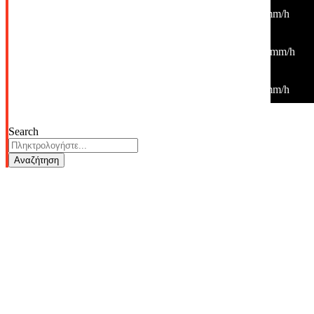
36
°
/
36
°
°C
0 mm
0%
7 Km/h
19%
1012 mb
0 mm/h
18:00
36
°
/
36
°
°C
0 mm
0%
19 Km/h
18%
1010 mb
0 mm/h
21:00
29
°
/
29
°
°C
0 mm
0%
9 Km/h
34%
1013 mb
0 mm/h
Search
Αναζήτηση