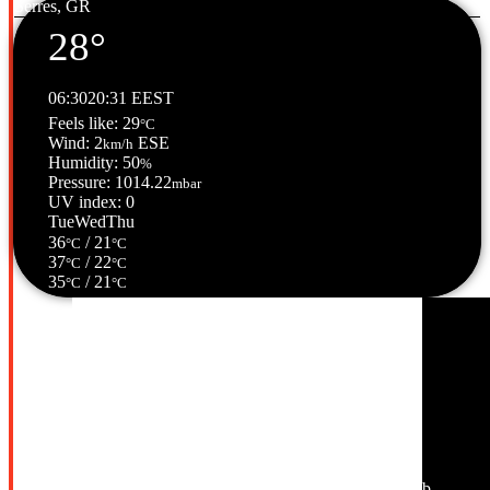
Serres, GR
28°
06:30
20:31 EEST
Feels like: 29
°C
Wind: 2
ESE
km/h
Humidity: 50
%
Pressure: 1014.22
mbar
UV index: 0
Tue
Wed
Thu
36
/ 21
°C
°C
37
/ 22
°C
°C
35
/ 21
°C
°C
Σέρρες, GR
23:46,
10/08/2026
26
°C
σποραδικές νεφώσεις
55 %
1015 mb