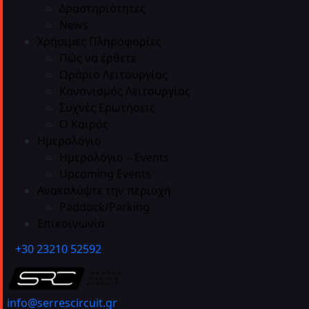
Δραστηριότητες
News
Χρήσιμες Πληροφορίες
Πώς να έρθετε
Ωράριο Λειτουργίας
Κανονισμός Λειτουργίας
Συχνές Ερωτήσεις
Ο Καιρός
Ημερολόγιο
Ημερολόγιο – Events
Upcoming Events
Ανακαλύψτε την περιοχή
Paddock/Parking
Επικοινωνία
+30 23210 52592
info@serrescircuit.gr