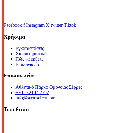
Facebook-f
Instagram
X-twitter
Tiktok
Χρήσιμα
Εγκαταστάσεις
Χαρακτηριστικά
Πώς να έρθετε
Επικοινωνία
Επικοινωνία
Αθλητικό Πάρκο Ομονοίας Σέρρες
+30 23210 52592
info@serrescircuit.gr
Τοποθεσία