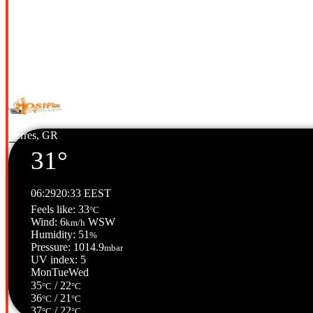
© Copyright 2026 All Rights Reserved. | Φιλοξενία & Κατασκευή
H
Serres, GR
31°
06:29
20:33 EEST
Feels like: 33
°C
Wind: 6
WSW
km/h
Humidity: 51
%
Pressure: 1014.9
mbar
UV index: 5
Mon
Tue
Wed
35
/ 22
°C
°C
36
/ 21
°C
°C
37
/ 22
°C
°C