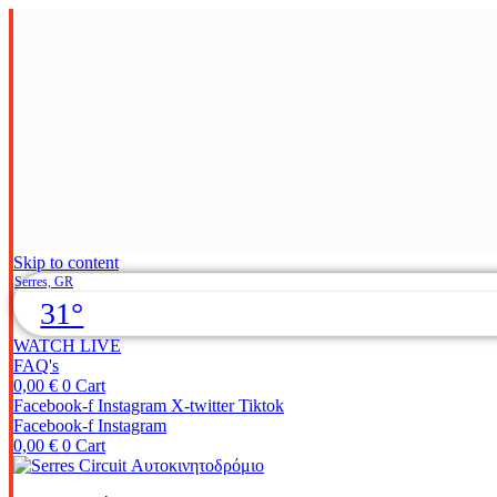
Skip to content
Serres, GR
31°
WATCH LIVE
FAQ's
0,00
€
0
Cart
Facebook-f
Instagram
X-twitter
Tiktok
Facebook-f
Instagram
0,00
€
0
Cart