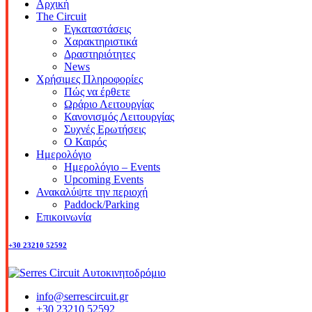
Αρχική
The Circuit
Εγκαταστάσεις
Χαρακτηριστικά
Δραστηριότητες
News
Χρήσιμες Πληροφορίες
Πώς να έρθετε
Ωράριο Λειτουργίας
Κανονισμός Λειτουργίας
Συχνές Ερωτήσεις
Ο Καιρός
Ημερολόγιο
Ημερολόγιο – Events
Upcoming Events
Ανακαλύψτε την περιοχή
Paddock/Parking
Επικοινωνία
+30 23210 52592
info@serrescircuit.gr
+30 23210 52592