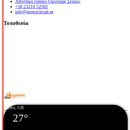
Αθλητικό Πάρκο Ομονοίας Σέρρες
+30 23210 52592
info@serrescircuit.gr
Τοποθεσία
© Copyright 2026 All Rights Reserved. | Φιλοξενία & Κατασκευή
HostPlus LTD
Serres, GR
27°