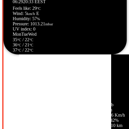
06:29
20:33 EEST
Feels like: 29
°C
Wind: 5
E
km/h
Humidity: 57
%
Pressure: 1013.21
mbar
UV index: 0
Mon
Tue
Wed
35
/ 22
°C
°C
36
/ 21
°C
°C
37
/ 22
°C
°C
Σέρρες, GR
02:11,
09/08/2026
27
°C
σποραδικές νεφώσεις
54 %
1014 mb
4 Km/h
Ριπή ανέμου:
6 Km/h
Σύννεφα:
42%
Ορατότητα:
10 km