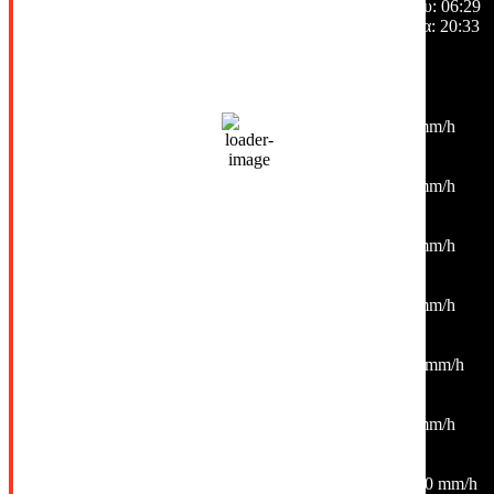
Ανατολή ηλίου:
06:29
Ηλιοβασίλεμα:
20:33
Hourly Forecast
03:00
27
°
/
27
°
°C
0 mm
0%
1 Km/h
54%
1014 mb
0 mm/h
06:00
26
°
/
27
°
°C
0 mm
0%
3 Km/h
50%
1014 mb
0 mm/h
09:00
28
°
/
29
°
°C
0 mm
0%
6 Km/h
39%
1015 mb
0 mm/h
12:00
34
°
/
34
°
°C
0 mm
0%
4 Km/h
22%
1014 mb
0 mm/h
15:00
37
°
/
37
°
°C
0 mm
0%
15 Km/h
23%
1013 mb
0 mm/h
18:00
33
°
/
33
°
°C
0 mm
0%
8 Km/h
27%
1013 mb
0 mm/h
21:00
30
°
/
30
°
°C
0.2 mm
20%
8 Km/h
41%
1014 mb
0 mm/h