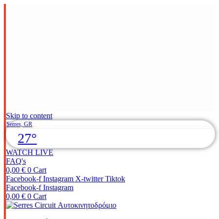
Skip to content
Serres, GR
27°
WATCH LIVE
FAQ's
0,00
€
0
Cart
Facebook-f
Instagram
X-twitter
Tiktok
Facebook-f
Instagram
0,00
€
0
Cart