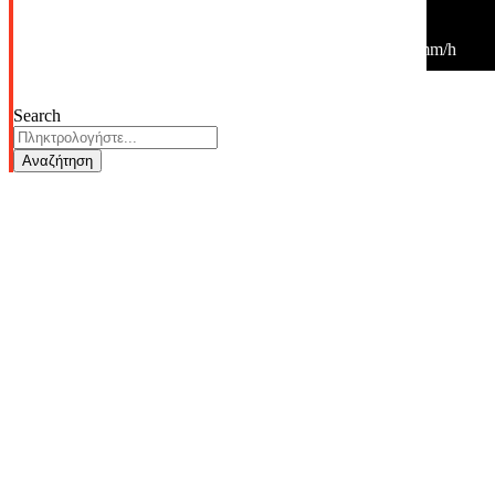
00:00
28
°
/
28
°
°C
0 mm
0%
5 Km/h
48%
1015 mb
0 mm/h
Search
Αναζήτηση