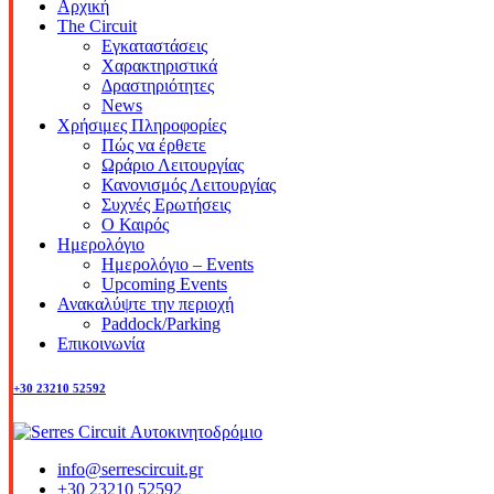
Αρχική
The Circuit
Εγκαταστάσεις
Χαρακτηριστικά
Δραστηριότητες
News
Χρήσιμες Πληροφορίες
Πώς να έρθετε
Ωράριο Λειτουργίας
Κανονισμός Λειτουργίας
Συχνές Ερωτήσεις
Ο Καιρός
Ημερολόγιο
Ημερολόγιο – Events
Upcoming Events
Ανακαλύψτε την περιοχή
Paddock/Parking
Επικοινωνία
+30 23210 52592
info@serrescircuit.gr
+30 23210 52592