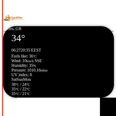
© Copyright 2026 All Rights Reserved. | Φιλοξενία & Κατασκευή
HostPlus LTD
Serres, GR
34°
06:27
20:35 EEST
Feels like: 36
°C
Wind: 10
SSE
km/h
Humidity: 35
%
Pressure: 1010.16
mbar
UV index: 8
Sat
Sun
Mon
38
/ 24
°C
°C
35
/ 22
°C
°C
35
/ 21
°C
°C
Σέρρες, GR
15:18,
07/08/2026