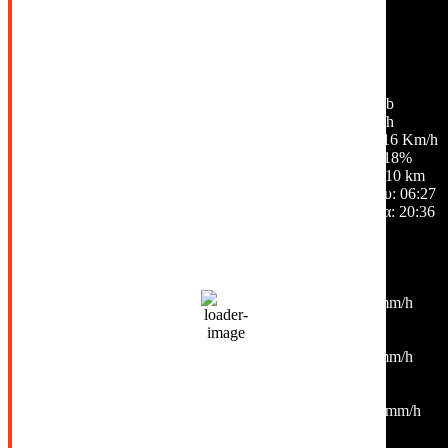
34
°C
ελαφρές νεφώσεις
43 %
1010 mb
21 Km/h
Ριπή ανέμου:
16 Km/h
Σύννεφα:
18%
Ορατότητα:
10 km
Ανατολή ηλίου:
06:27
Ηλιοβασίλεμα:
20:36
Hourly Forecast
18:00
34
°
/
35
°
°C
0 mm
0%
9 Km/h
38%
1010 mb
0 mm/h
21:00
29
°
/
30
°
°C
0 mm
0%
4 Km/h
38%
1009 mb
0 mm/h
00:00
26
°
/
26
°
°C
0 mm
0%
10 Km/h
43%
1010 mb
0 mm/h
03:00