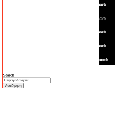
26
°
/
26
°
°C
0 mm
0%
4 Km/h
47%
1010 mb
0 mm/h
06:00
27
°
/
27
°
°C
0 mm
0%
6 Km/h
45%
1011 mb
0 mm/h
09:00
31
°
/
31
°
°C
0 mm
0%
6 Km/h
29%
1012 mb
0 mm/h
12:00
38
°
/
38
°
°C
0 mm
0%
5 Km/h
18%
1010 mb
0 mm/h
15:00
39
°
/
39
°
°C
0 mm
0%
10 Km/h
16%
1009 mb
0 mm/h
Search
Αναζήτηση