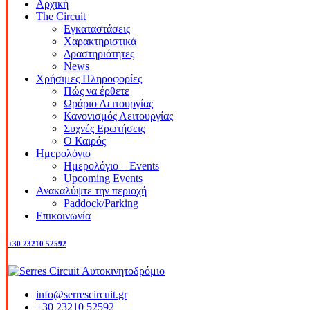
Αρχική
The Circuit
Εγκαταστάσεις
Χαρακτηριστικά
Δραστηριότητες
News
Χρήσιμες Πληροφορίες
Πώς να έρθετε
Ωράριο Λειτουργίας
Κανονισμός Λειτουργίας
Συχνές Ερωτήσεις
Ο Καιρός
Ημερολόγιο
Ημερολόγιο – Events
Upcoming Events
Ανακαλύψτε την περιοχή
Paddock/Parking
Επικοινωνία
+30 23210 52592
info@serrescircuit.gr
+30 23210 52592