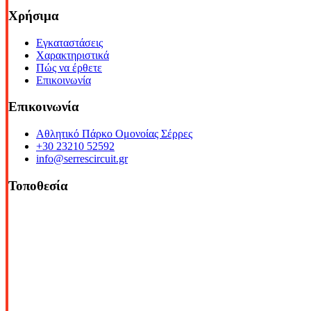
Χρήσιμα
Εγκαταστάσεις
Χαρακτηριστικά
Πώς να έρθετε
Επικοινωνία
Επικοινωνία
Αθλητικό Πάρκο Ομονοίας Σέρρες
+30 23210 52592
info@serrescircuit.gr
Τοποθεσία