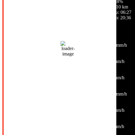
Σύννεφα:
8%
Ορατότητα:
10 km
Ανατολή ηλίου:
06:27
Ηλιοβασίλεμα:
20:36
Hourly Forecast
15:00
35
°
/
35
°
°C
0 mm
0%
21 Km/h
28%
1009 mb
0 mm/h
18:00
35
°
/
35
°
°C
0 mm
0%
9 Km/h
27%
1009 mb
0 mm/h
21:00
29
°
/
31
°
°C
0 mm
0%
4 Km/h
34%
1009 mb
0 mm/h
00:00
26
°
/
26
°
°C
0 mm
0%
10 Km/h
43%
1010 mb
0 mm/h
03:00
26
°
/
26
°
°C
0 mm
0%
4 Km/h
47%
1010 mb
0 mm/h
06:00
27
°
/
27
°
°C
0 mm
0%
6 Km/h
45%
1011 mb
0 mm/h
09:00