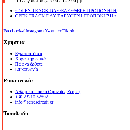
19 Αυγούστου @ 9:00 πμ
-
7:00 μμ
«
OPEN TRACK DAY/ΕΛΕΥΘΕΡΗ ΠΡΟΠΟΝΗΣΗ
OPEN TRACK DAY/ΕΛΕΥΘΕΡΗ ΠΡΟΠΟΝΗΣΗ
»
Facebook-f
Instagram
X-twitter
Tiktok
Χρήσιμα
Εγκαταστάσεις
Χαρακτηριστικά
Πώς να έρθετε
Επικοινωνία
Επικοινωνία
Αθλητικό Πάρκο Ομονοίας Σέρρες
+30 23210 52592
info@serrescircuit.gr
Τοποθεσία