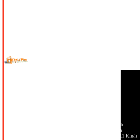
© Copyright 2026 All Rights Reserved. | Φιλοξενία & Κατασκευή
HostPlus LTD
Σέρρες, GR
13:39,
07/08/2026
35
°C
αίθριος καιρός
32 %
1010 mb
3 Km/h
Ριπή ανέμου:
11 Km/h