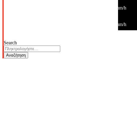
31
°
/
31
°
°C
0 mm
0%
6 Km/h
29%
1012 mb
0 mm/h
12:00
38
°
/
38
°
°C
0 mm
0%
5 Km/h
18%
1010 mb
0 mm/h
Search
Αναζήτηση