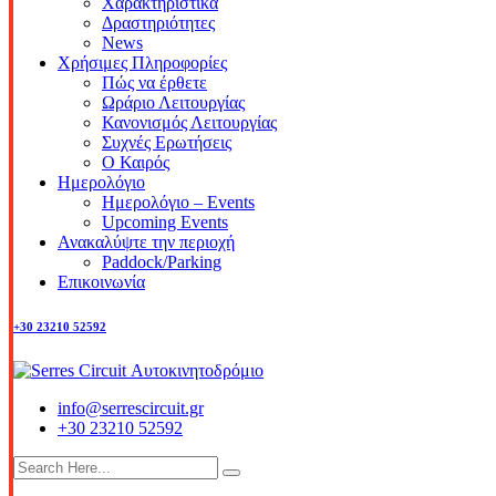
Χαρακτηριστικά
Δραστηριότητες
News
Χρήσιμες Πληροφορίες
Πώς να έρθετε
Ωράριο Λειτουργίας
Κανονισμός Λειτουργίας
Συχνές Ερωτήσεις
Ο Καιρός
Ημερολόγιο
Ημερολόγιο – Events
Upcoming Events
Ανακαλύψτε την περιοχή
Paddock/Parking
Επικοινωνία
+30 23210 52592
info@serrescircuit.gr
+30 23210 52592