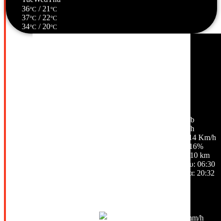
36
/ 21
°C
°C
37
/ 22
°C
°C
34
/ 20
°C
°C
Σέρρες, GR
18:13,
10/08/2026
35
°C
ελαφρές νεφώσεις
38 %
1013 mb
15 Km/h
Ριπή ανέμου:
14 Km/h
Σύννεφα:
16%
Ορατότητα:
10 km
Ανατολή ηλίου:
06:30
Ηλιοβασίλεμα:
20:32
Hourly Forecast
21:00
28
°
/
33
°
°C
0 mm
0%
5 Km/h
37%
1013 mb
0 mm/h