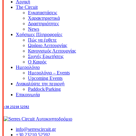
Αρχική
The Circuit
Εγκαταστάσεις
Χαρακτηριστικά
Δραστηριότητες
News
Χρήσιμες Πληροφορίες
Πώς να έρθετε
Ωράριο Λειτουργίας
Κανονισμός Λειτουργίας
Συχνές Ερωτήσεις
Ο Καιρός
Ημερολόγιο
Ημερολόγιο – Events
Upcoming Events
Ανακαλύψτε την περιοχή
Paddock/Parking
Επικοινωνία
+30 23210 52592
info@serrescircuit.gr
+30 23210 52592