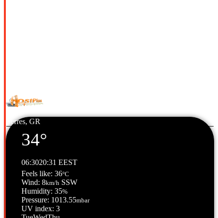
© Copyright 2026 All Rights Reserved. | Φιλοξενία & Κατασκευή
HostPlus LTD
Serres, GR
34°
06:30
20:31 EEST
Feels like: 36
°C
Wind: 8
SSW
km/h
Humidity: 35
%
Pressure: 1013.55
mbar
UV index: 3
Tue
Wed
Thu