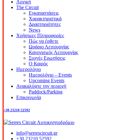
Αρχική
The Circuit
Εγκαταστάσεις
Χαρακτηριστικά
Δραστηριότητες
News
Χρήσιμες Πληροφορίες
Πώς να έρθετε
Ωράριο Λειτουργίας
Κανονισμός Λειτουργίας
Συχνές Ερωτήσεις
Ο Καιρός
Ημερολόγιο
Ημερολόγιο – Events
Upcoming Events
Ανακαλύψτε την περιοχή
Paddock/Parking
Επικοινωνία
+30 23210 52592
info@serrescircuit.gr
+30 23210 52592