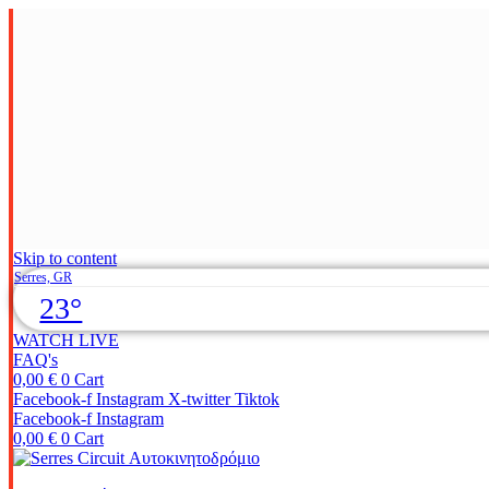
Skip to content
Serres, GR
23°
WATCH LIVE
FAQ's
0,00
€
0
Cart
Facebook-f
Instagram
X-twitter
Tiktok
Facebook-f
Instagram
0,00
€
0
Cart