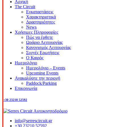
Αρχική
The Circuit
Εγκαταστάσεις
Χαρακτηριστικά
Δραστηριότητες
News
Χρήσιμες Πληροφορίες
Πώς να έρθετε
Ωράριο Λειτουργίας
Κανονισμός Λειτουργίας
Συχνές Ερωτήσεις
Ο Καιρός
Ημερολόγιο
Ημερολόγιο – Events
Upcoming Events
Ανακαλύψτε την περιοχή
Paddock/Parking
Επικοινωνία
+30 23210 52592
info@serrescircuit.gr
+30 23210 52592