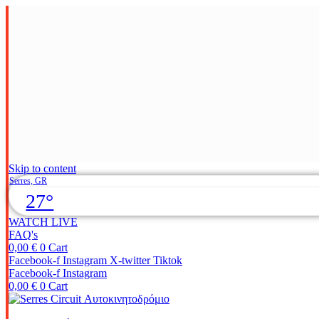
Skip to content
Serres, GR
27°
WATCH LIVE
FAQ's
0,00
€
0
Cart
Facebook-f
Instagram
X-twitter
Tiktok
Facebook-f
Instagram
0,00
€
0
Cart