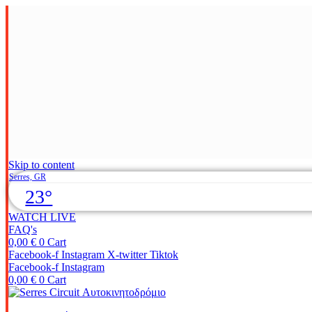
Skip to content
Serres, GR
23°
WATCH LIVE
FAQ's
0,00
€
0
Cart
Facebook-f
Instagram
X-twitter
Tiktok
Facebook-f
Instagram
0,00
€
0
Cart