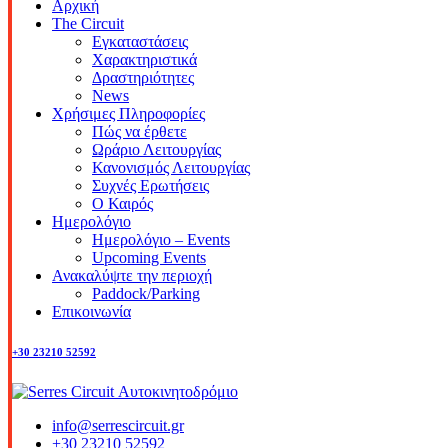
Αρχική
The Circuit
Εγκαταστάσεις
Χαρακτηριστικά
Δραστηριότητες
News
Χρήσιμες Πληροφορίες
Πώς να έρθετε
Ωράριο Λειτουργίας
Κανονισμός Λειτουργίας
Συχνές Ερωτήσεις
Ο Καιρός
Ημερολόγιο
Ημερολόγιο – Events
Upcoming Events
Ανακαλύψτε την περιοχή
Paddock/Parking
Επικοινωνία
+30 23210 52592
info@serrescircuit.gr
+30 23210 52592