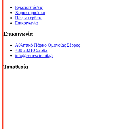
Εγκαταστάσεις
Χαρακτηριστικά
Πώς να έρθετε
Επικοινωνία
Επικοινωνία
Αθλητικό Πάρκο Ομονοίας Σέρρες
+30 23210 52592
info@serrescircuit.gr
Τοποθεσία
© Copyright 2026 All Rights Reserved. | Φιλοξενία & Κατασκευή