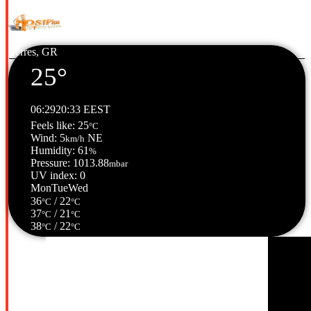
HostPlus LTD
Serres, GR
25°
06:29
20:33 EEST
Feels like: 25
°C
Wind: 5
NE
km/h
Humidity: 61
%
Pressure: 1013.88
mbar
UV index: 0
Mon
Tue
Wed
36
/ 22
°C
°C
37
/ 21
°C
°C
38
/ 22
°C
°C
Σέρρες, GR
06:41,
09/08/2026
24
°C