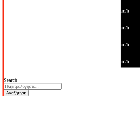
31
°
/
31
°
°C
0 mm
0%
6 Km/h
41%
1014 mb
0 mm/h
00:00
28
°
/
28
°
°C
0 mm
0%
5 Km/h
47%
1015 mb
0 mm/h
03:00
27
°
/
27
°
°C
0 mm
0%
3 Km/h
51%
1016 mb
0 mm/h
06:00
26
°
/
26
°
°C
0 mm
0%
4 Km/h
55%
1016 mb
0 mm/h
Search
Αναζήτηση