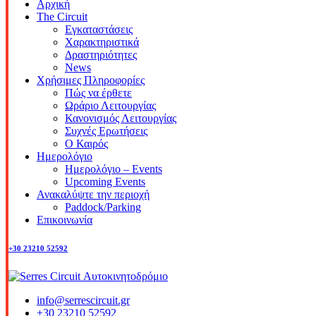
Αρχική
The Circuit
Εγκαταστάσεις
Χαρακτηριστικά
Δραστηριότητες
News
Χρήσιμες Πληροφορίες
Πώς να έρθετε
Ωράριο Λειτουργίας
Κανονισμός Λειτουργίας
Συχνές Ερωτήσεις
Ο Καιρός
Ημερολόγιο
Ημερολόγιο – Events
Upcoming Events
Ανακαλύψτε την περιοχή
Paddock/Parking
Επικοινωνία
+30 23210 52592
info@serrescircuit.gr
+30 23210 52592