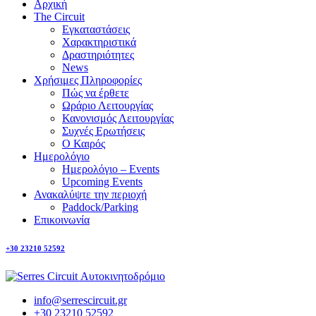
Αρχική
The Circuit
Εγκαταστάσεις
Χαρακτηριστικά
Δραστηριότητες
News
Χρήσιμες Πληροφορίες
Πώς να έρθετε
Ωράριο Λειτουργίας
Κανονισμός Λειτουργίας
Συχνές Ερωτήσεις
Ο Καιρός
Ημερολόγιο
Ημερολόγιο – Events
Upcoming Events
Ανακαλύψτε την περιοχή
Paddock/Parking
Επικοινωνία
+30 23210 52592
info@serrescircuit.gr
+30 23210 52592