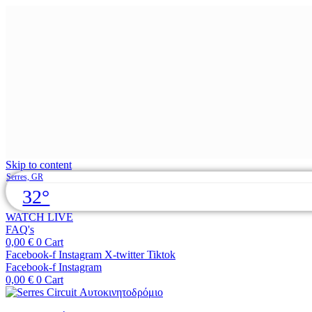
Skip to content
Serres, GR
32°
WATCH LIVE
FAQ's
0,00
€
0
Cart
Facebook-f
Instagram
X-twitter
Tiktok
Facebook-f
Instagram
0,00
€
0
Cart