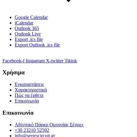
Google Calendar
iCalendar
Outlook 365
Outlook Live
Export .ics file
Export Outlook .ics file
Facebook-f
Instagram
X-twitter
Tiktok
Χρήσιμα
Εγκαταστάσεις
Χαρακτηριστικά
Πώς να έρθετε
Επικοινωνία
Επικοινωνία
Αθλητικό Πάρκο Ομονοίας Σέρρες
+30 23210 52592
info@serrescircuit.gr