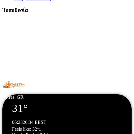
Τοποθεσία
© Copyright 2026 All Rights Reserved. | Φιλοξενία & Κατασκευή
HostPlus LTD
Serres, GR
31°
06:28
20:34 EEST
Feels like: 32
°C