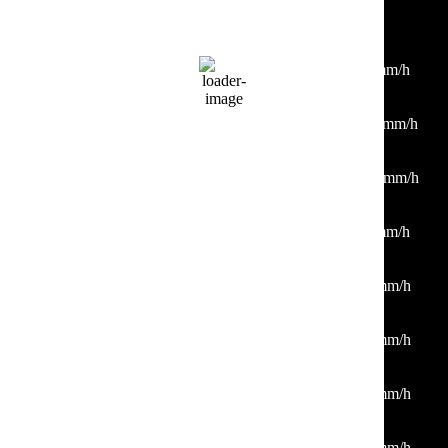
12:00
34
°
/
34
°
°C
0 mm
0%
2 Km/h
33%
1011 mb
0 mm/h
15:00
35
°
/
36
°
°C
0 mm
0%
10 Km/h
29%
1011 mb
0 mm/h
18:00
34
°
/
34
°
°C
0 mm
0%
14 Km/h
23%
1010 mb
0 mm/h
21:00
30
°
/
30
°
°C
0 mm
0%
4 Km/h
30%
1011 mb
0 mm/h
00:00
28
°
/
28
°
°C
0 mm
0%
5 Km/h
34%
1013 mb
0 mm/h
03:00
26
°
/
26
°
°C
0 mm
0%
5 Km/h
38%
1013 mb
0 mm/h
06:00
27
°
/
27
°
°C
0 mm
0%
4 Km/h
42%
1014 mb
0 mm/h
09:00
31
°
/
31
°
°C
0 mm
0%
6 Km/h
30%
1014 mb
0 mm/h