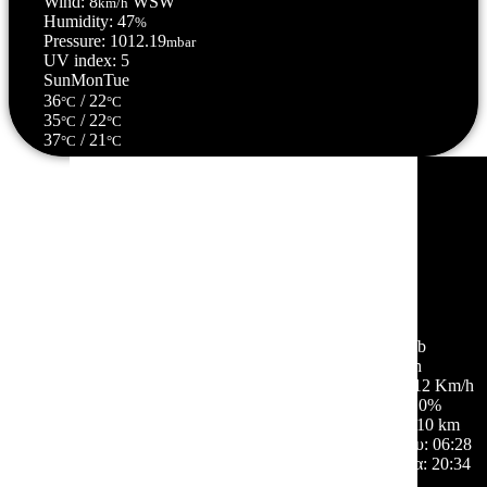
Wind: 8
WSW
km/h
Humidity: 47
%
Pressure: 1012.19
mbar
UV index: 5
Sun
Mon
Tue
36
/ 22
°C
°C
35
/ 22
°C
°C
37
/ 21
°C
°C
Σέρρες, GR
11:31,
08/08/2026
34
°C
αίθριος καιρός
33 %
1011 mb
2 Km/h
Ριπή ανέμου:
12 Km/h
Σύννεφα:
0%
Ορατότητα:
10 km
Ανατολή ηλίου:
06:28
Ηλιοβασίλεμα:
20:34
Hourly Forecast