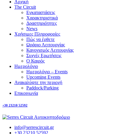
Αρχική
The Circuit
Εγκαταστάσεις
Χαρακτηριστικά
Δραστηριότητες
News
Χρήσιμες Πληροφορίες
Πώς να έρθετε
Ωράριο Λειτουργίας
Κανονισμός Λειτουργίας
Συχνές Ερωτήσεις
Ο Καιρός
Ημερολόγιο
Ημερολόγιο – Events
Upcoming Events
Ανακαλύψτε την περιοχή
Paddock/Parking
Επικοινωνία
+30 23210 52592
info@serrescircuit.gr
+30 23210 52592