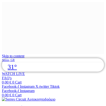
Skip to content
Serres, GR
31°
WATCH LIVE
FAQ's
0,00
€
0
Cart
Facebook-f
Instagram
X-twitter
Tiktok
Facebook-f
Instagram
0,00
€
0
Cart