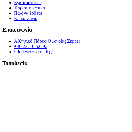
Εγκαταστάσεις
Χαρακτηριστικά
Πώς να έρθετε
Επικοινωνία
Επικοινωνία
Αθλητικό Πάρκο Ομονοίας Σέρρες
+30 23210 52592
info@serrescircuit.gr
Τοποθεσία
© Copyright 2026 All Rights Reserved. | Φιλοξενία & Κατασκευή
HostPlus LTD