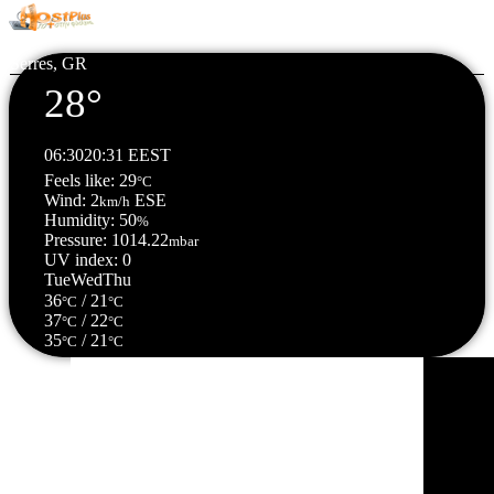
Serres, GR
28°
06:30
20:31 EEST
Feels like: 29
°C
Wind: 2
ESE
km/h
Humidity: 50
%
Pressure: 1014.22
mbar
UV index: 0
Tue
Wed
Thu
36
/ 21
°C
°C
37
/ 22
°C
°C
35
/ 21
°C
°C
Σέρρες, GR
22:28,
10/08/2026
29
°C
αυξημένες νεφώσεις