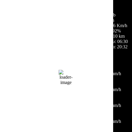
54 %
1014 mb
6 Km/h
Ριπή ανέμου:
6 Km/h
Σύννεφα:
92%
Ορατότητα:
10 km
Ανατολή ηλίου:
06:30
Ηλιοβασίλεμα:
20:32
Hourly Forecast
00:00
28
°
/
28
°
°C
0 mm
0%
2 Km/h
51%
1014 mb
0 mm/h
03:00
26
°
/
27
°
°C
0 mm
0%
2 Km/h
51%
1015 mb
0 mm/h
06:00
24
°
/
24
°
°C
0 mm
0%
2 Km/h
52%
1016 mb
0 mm/h
09:00
28
°
/
28
°
°C
0 mm
0%
1 Km/h
37%
1016 mb
0 mm/h
12:00