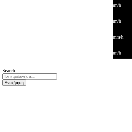
33
°
/
33
°
°C
0 mm
0%
2 Km/h
25%
1015 mb
0 mm/h
15:00
36
°
/
36
°
°C
0 mm
0%
7 Km/h
19%
1012 mb
0 mm/h
18:00
36
°
/
36
°
°C
0 mm
0%
19 Km/h
18%
1010 mb
0 mm/h
21:00
29
°
/
29
°
°C
0 mm
0%
9 Km/h
34%
1013 mb
0 mm/h
Search
Αναζήτηση