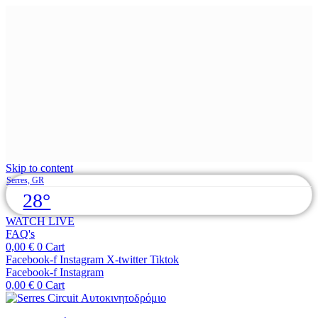
Skip to content
Serres, GR
28°
WATCH LIVE
FAQ's
0,00
€
0
Cart
Facebook-f
Instagram
X-twitter
Tiktok
Facebook-f
Instagram
0,00
€
0
Cart