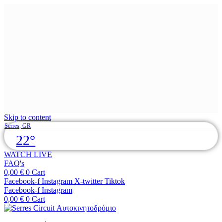
Skip to content
Serres, GR
22°
WATCH LIVE
FAQ's
0,00
€
0
Cart
Facebook-f
Instagram
X-twitter
Tiktok
Facebook-f
Instagram
0,00
€
0
Cart