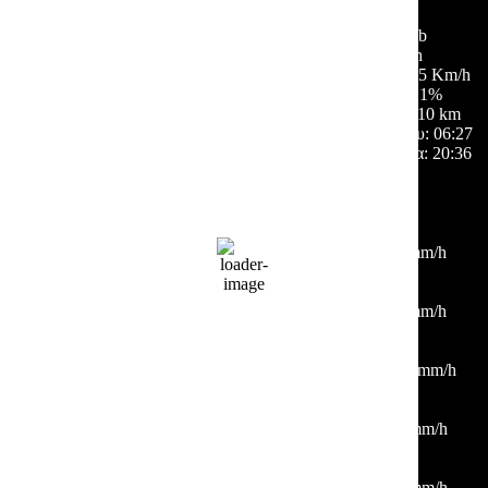
67 %
1011 mb
4 Km/h
Ριπή ανέμου:
5 Km/h
Σύννεφα:
1%
Ορατότητα:
10 km
Ανατολή ηλίου:
06:27
Ηλιοβασίλεμα:
20:36
Hourly Forecast
09:00
23
°
/
29
°
°C
0 mm
0%
1 Km/h
57%
1011 mb
0 mm/h
12:00
29
°
/
33
°
°C
0 mm
0%
8 Km/h
37%
1011 mb
0 mm/h
15:00
34
°
/
34
°
°C
0 mm
0%
19 Km/h
24%
1009 mb
0 mm/h
18:00
34
°
/
34
°
°C
0 mm
0%
4 Km/h
25%
1009 mb
0 mm/h
21:00
29
°
/
29
°
°C
0 mm
0%
8 Km/h
34%
1009 mb
0 mm/h