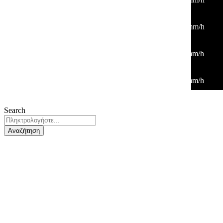
00:00
29
°
/
29
°
°C
0 mm
0%
8 Km/h
42%
1010 mb
0 mm/h
03:00
28
°
/
28
°
°C
0 mm
0%
4 Km/h
47%
1011 mb
0 mm/h
06:00
27
°
/
27
°
°C
0 mm
0%
6 Km/h
45%
1011 mb
0 mm/h
Search
Αναζήτηση