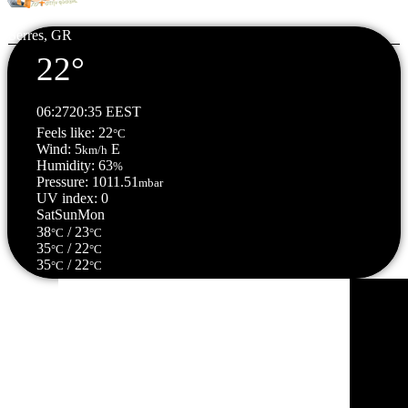
Serres, GR
22°
06:27
20:35 EEST
Feels like: 22
°C
Wind: 5
E
km/h
Humidity: 63
%
Pressure: 1011.51
mbar
UV index: 0
Sat
Sun
Mon
38
/ 23
°C
°C
35
/ 22
°C
°C
35
/ 22
°C
°C
Σέρρες, GR
06:22,
07/08/2026
21
°C
αίθριος καιρός