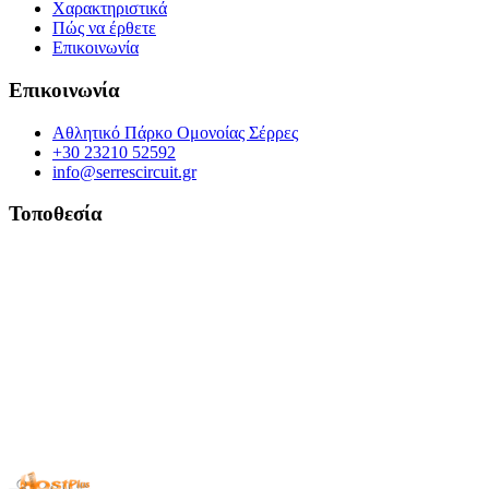
Χαρακτηριστικά
Πώς να έρθετε
Επικοινωνία
Επικοινωνία
Αθλητικό Πάρκο Ομονοίας Σέρρες
+30 23210 52592
info@serrescircuit.gr
Τοποθεσία
© Copyright 2026 All Rights Reserved. | Φιλοξενία & Κατασκευή
HostPlus LTD