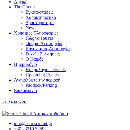
Αρχική
The Circuit
Εγκαταστάσεις
Χαρακτηριστικά
Δραστηριότητες
News
Χρήσιμες Πληροφορίες
Πώς να έρθετε
Ωράριο Λειτουργίας
Κανονισμός Λειτουργίας
Συχνές Ερωτήσεις
Ο Καιρός
Ημερολόγιο
Ημερολόγιο – Events
Upcoming Events
Ανακαλύψτε την περιοχή
Paddock/Parking
Επικοινωνία
+30 23210 52592
info@serrescircuit.gr
+30 23210 52592