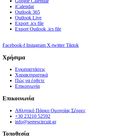
Google Calendar
iCalendar
Outlook 365
Outlook Live
Export .ics file
Export Outlook .ics file
Facebook-f
Instagram
X-twitter
Tiktok
Χρήσιμα
Εγκαταστάσεις
Χαρακτηριστικά
Πώς να έρθετε
Επικοινωνία
Επικοινωνία
Αθλητικό Πάρκο Ομονοίας Σέρρες
+30 23210 52592
info@serrescircuit.gr
Τοποθεσία