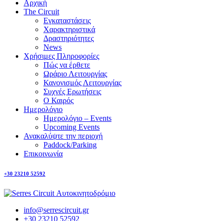
Αρχική
The Circuit
Εγκαταστάσεις
Χαρακτηριστικά
Δραστηριότητες
News
Χρήσιμες Πληροφορίες
Πώς να έρθετε
Ωράριο Λειτουργίας
Κανονισμός Λειτουργίας
Συχνές Ερωτήσεις
Ο Καιρός
Ημερολόγιο
Ημερολόγιο – Events
Upcoming Events
Ανακαλύψτε την περιοχή
Paddock/Parking
Επικοινωνία
+30 23210 52592
info@serrescircuit.gr
+30 23210 52592