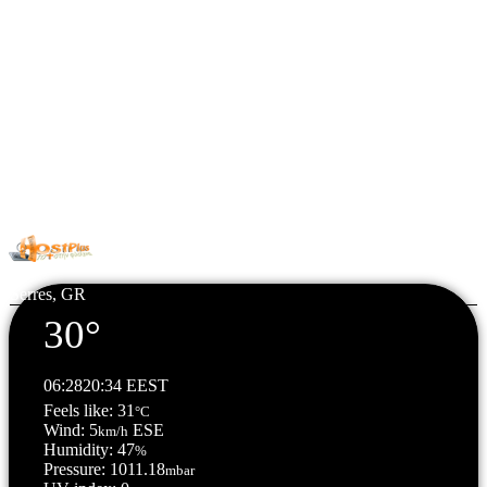
© Copyright 2026 All Rights Reserved. | Φιλοξενία & Κατασκευή
HostPlus LTD
Serres, GR
30°
06:28
20:34 EEST
Feels like: 31
°C
Wind: 5
ESE
km/h
Humidity: 47
%
Pressure: 1011.18
mbar