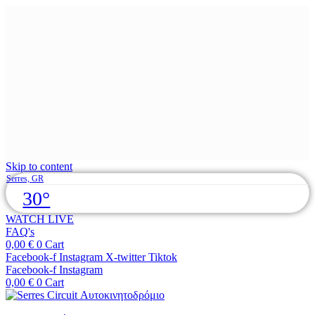
Skip to content
Serres, GR
30°
WATCH LIVE
FAQ's
0,00
€
0
Cart
Facebook-f
Instagram
X-twitter
Tiktok
Facebook-f
Instagram
0,00
€
0
Cart