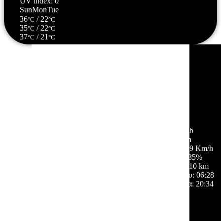
UV index: 0
Sun
Mon
Tue
36
/ 22
°C
°C
35
/ 22
°C
°C
37
/ 21
°C
°C
Σέρρες, GR
21:26,
08/08/2026
31
°C
σποραδικές νεφώσεις
49 %
1011 mb
7 Km/h
Ριπή ανέμου:
9 Km/h
Σύννεφα:
35%
Ορατότητα:
10 km
Ανατολή ηλίου:
06:28
Ηλιοβασίλεμα:
20:34
Hourly Forecast
00:00