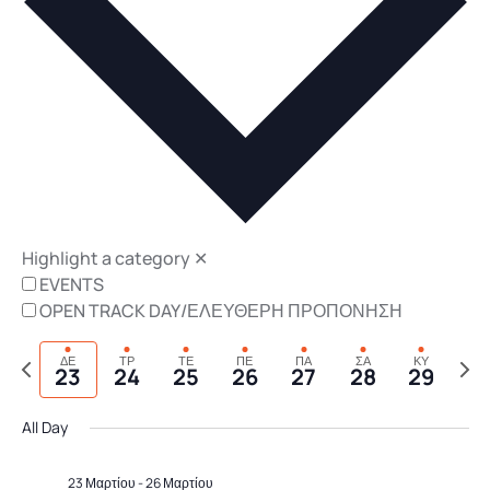
Navigat
Highlight a category
✕
EVENTS
OPEN TRACK DAY/ΕΛΕΥΘΕΡΗ ΠΡΟΠΟΝΗΣΗ
Previous
Next
ΔΕ
ΤΡ
ΤΕ
ΠΕ
ΠΑ
ΣΑ
ΚΥ
23
24
25
26
27
28
29
week
wee
All Day
23 Μαρτίου
-
26 Μαρτίου