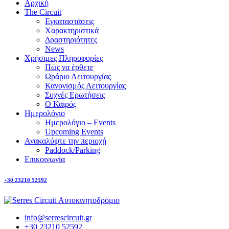
Αρχική
The Circuit
Εγκαταστάσεις
Χαρακτηριστικά
Δραστηριότητες
News
Χρήσιμες Πληροφορίες
Πώς να έρθετε
Ωράριο Λειτουργίας
Κανονισμός Λειτουργίας
Συχνές Ερωτήσεις
Ο Καιρός
Ημερολόγιο
Ημερολόγιο – Events
Upcoming Events
Ανακαλύψτε την περιοχή
Paddock/Parking
Επικοινωνία
+30 23210 52592
info@serrescircuit.gr
+30 23210 52592