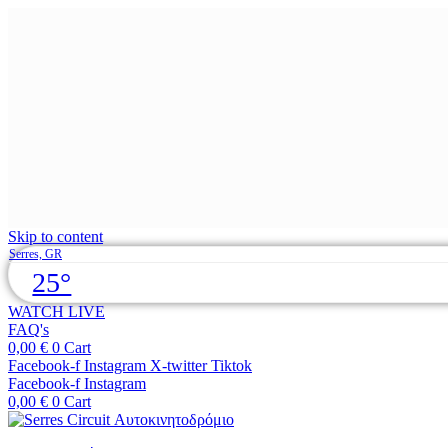
Skip to content
Serres, GR
25°
WATCH LIVE
FAQ's
0,00
€
0
Cart
Facebook-f
Instagram
X-twitter
Tiktok
Facebook-f
Instagram
0,00
€
0
Cart