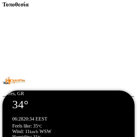
Τοποθεσία
© Copyright 2026 All Rights Reserved. | Φιλοξενία & Κατασκευή
HostPlus LTD
Serres, GR
34°
06:28
20:34 EEST
Feels like: 35
°C
Wind: 11
WSW
km/h
Humidity: 31