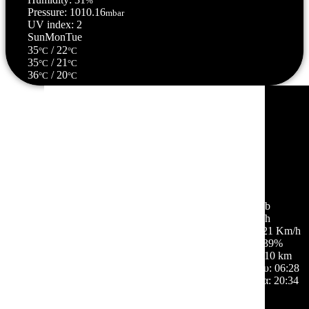
%
Pressure: 1010.16
mbar
UV index: 2
Sun
Mon
Tue
35
/ 22
°C
°C
35
/ 21
°C
°C
36
/ 20
°C
°C
Σέρρες, GR
18:44,
08/08/2026
34
°C
σποραδικές νεφώσεις
42 %
1010 mb
14 Km/h
Ριπή ανέμου:
21 Km/h
Σύννεφα:
39%
Ορατότητα:
10 km
Ανατολή ηλίου:
06:28
Ηλιοβασίλεμα:
20:34
Hourly Forecast