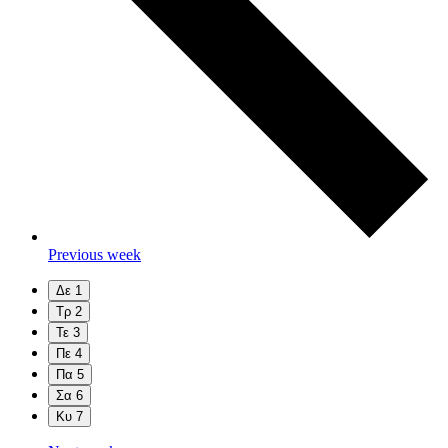
Previous week
Δε
1
Τρ
2
Τε
3
Πε
4
Πα
5
Σα
6
Κυ
7