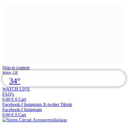
Skip to content
Serres, GR
34°
WATCH LIVE
FAQ's
0,00
€
0
Cart
Facebook-f
Instagram
X-twitter
Tiktok
Facebook-f
Instagram
0,00
€
0
Cart