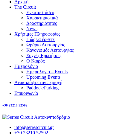
Αρχική
The Circuit
Εγκαταστάσεις
Χαρακτηριστικά
Δραστηριότητες
News
Χρήσιμες Πληροφορίες
Πώς να έρθετε
Ωράριο Λειτουργίας
Κανονισμός Λειτουργίας
Συχνές Ερωτήσεις
Ο Καιρός
Ημερολόγιο
Ημερολόγιο – Events
Upcoming Events
Ανακαλύψτε την περιοχή
Paddock/Parking
Επικοινωνία
+30 23210 52592
info@serrescircuit.gr
+30 23210 52592