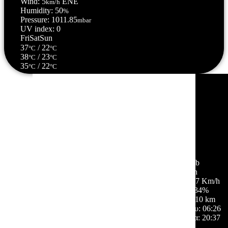
Wind: 5
ENE
km/h
Humidity: 50
%
Pressure: 1011.85
mbar
UV index: 0
Fri
Sat
Sun
37
/ 22
°C
°C
38
/ 23
°C
°C
35
/ 22
°C
°C
Σέρρες, GR
23:50,
06/08/2026
26
°C
σποραδικές νεφώσεις
54 %
1012 mb
3 Km/h
Ριπή ανέμου:
7 Km/h
Σύννεφα:
34%
Ορατότητα:
10 km
Ανατολή ηλίου:
06:26
Ηλιοβασίλεμα:
20:37
Hourly Forecast