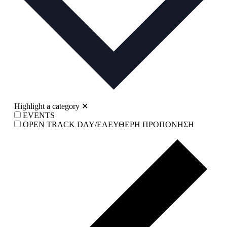
Highlight a category
✕
EVENTS
OPEN TRACK DAY/ΕΛΕΥΘΕΡΗ ΠΡΟΠΟΝΗΣΗ
Prev
wee