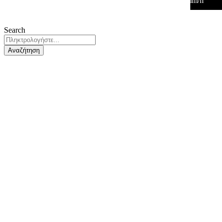
29
°
/
29
°
°C
0 mm
0%
3 Km/h
31%
1009 mb
0 mm/h
Search
Αναζήτηση