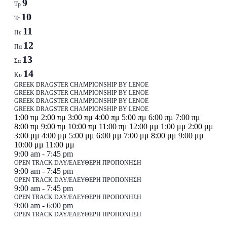
of
9
Τρ
Events
10
Τε
11
Πε
12
Πα
13
Σα
14
Κυ
12
GREEK DRAGSTER CHAMPIONSHIP BY LENOE
Ιουνίου
GREEK DRAGSTER CHAMPIONSHIP BY LENOE
12
GREEK DRAGSTER CHAMPIONSHIP BY LENOE
-
12
Ιουνίου
GREEK DRAGSTER CHAMPIONSHIP BY LENOE
14
12:00
1:00 πμ
2:00 πμ
3:00 πμ
4:00 πμ
5:00 πμ
6:00 πμ
7:00 πμ
Ιουνίου
-
Ιουνίου
πμ
8:00 πμ
9:00 πμ
10:00 πμ
11:00 πμ
12:00 μμ
1:00 μμ
2:00 μμ
-
14
3:00 μμ
4:00 μμ
5:00 μμ
6:00 μμ
7:00 μμ
8:00 μμ
9:00 μμ
14
Ιουνίου
12:00
10:00 μμ
11:00 μμ
Ιουνίου
Δευτέρα,
June
πμ
9:00 am
-
7:45 pm
8,
OPEN TRACK DAY/ΕΛΕΥΘΕΡΗ ΠΡΟΠΟΝΗΣΗ
8
Τρίτη,
June
9:00 am
-
7:45 pm
2026
Ιουνίου,
9,
OPEN TRACK DAY/ΕΛΕΥΘΕΡΗ ΠΡΟΠΟΝΗΣΗ
9
2026
Τετάρτη,
June
9:00 am
-
7:45 pm
2026
Ιουνίου,
10,
OPEN TRACK DAY/ΕΛΕΥΘΕΡΗ ΠΡΟΠΟΝΗΣΗ
10
2026
Πέμπτη,
June
9:00 am
-
6:00 pm
2026
Ιουνίου,
11,
OPEN TRACK DAY/ΕΛΕΥΘΕΡΗ ΠΡΟΠΟΝΗΣΗ
11
2026
Παρασκευή,
No
Σάββατο,
No
Κυριακή,
No
2026