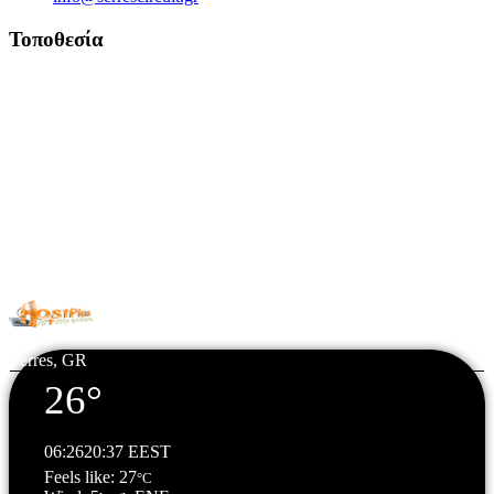
Τοποθεσία
© Copyright 2026 All Rights Reserved. | Φιλοξενία & Κατασκευή
HostPlus LTD
Serres, GR
26°
06:26
20:37 EEST
Feels like: 27
°C