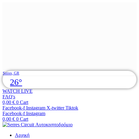
Skip
Serres, GR
to
26°
content
WATCH LIVE
FAQ's
0,00
€
0
Cart
Facebook-f
Instagram
X-twitter
Tiktok
Facebook-f
Instagram
0,00
€
0
Cart
Αρχική