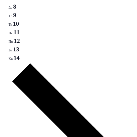
8
Δε
9
Τρ
10
Τε
11
Πε
12
Πα
13
Σα
14
Κυ
Next
week