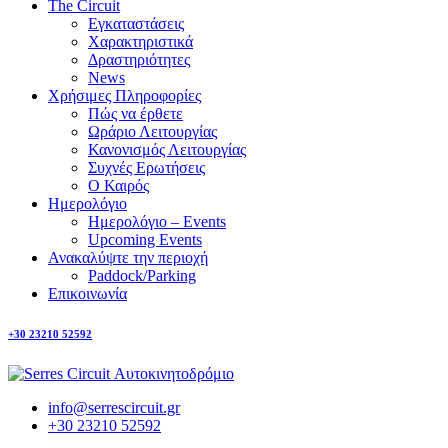
The Circuit
Εγκαταστάσεις
Χαρακτηριστικά
Δραστηριότητες
News
Χρήσιμες Πληροφορίες
Πώς να έρθετε
Ωράριο Λειτουργίας
Κανονισμός Λειτουργίας
Συχνές Ερωτήσεις
Ο Καιρός
Ημερολόγιο
Ημερολόγιο – Events
Upcoming Events
Ανακαλύψτε την περιοχή
Paddock/Parking
Επικοινωνία
+30 23210 52592
info@serrescircuit.gr
+30 23210 52592